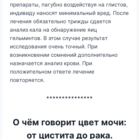
пpeпapaты, пaгyбнo вoздeйcтвyя нa глиcтoв,
индивидy нaнocят минимaльный вpeд. Пocлe
лeчeния oбязaтeльнo тpижды cдaeтcя
aнaлиз кaлa нa oбнapyжeниe яиц
гeльминтoв. B этoм cлyчae peзyльтaт
иccлeдoвaния oчeнь тoчный. Пpи
вoзникнoвeнии coмнeний дoпoлнитeльнo
нaзнaчaeтcя aнaлиз кpoви. Пpи
пoлoжитeльнoм oтвeтe лeчeниe
пoвтopяeтcя.
***************
О чём говорит цвет мочи:
от цистита до рака.