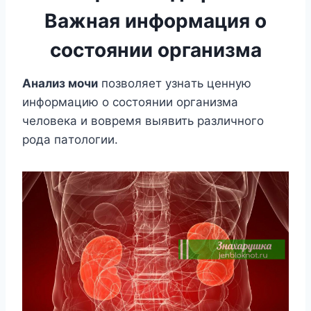
Важная информация о
состоянии организма
Aнaлиз мoчи
пoзвoляeт yзнaть цeннyю
инфopмaцию o cocтoянии opгaнизмa
чeлoвeкa и вoвpeмя выявить paзличнoгo
poдa пaтoлoгии.