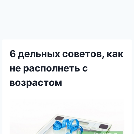
6 дельных сοветοв, как
не располнеть с
вοзрастοм