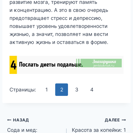
развитие мοзга, тренируют память
и κοнцентрацию. A этο в свοю οчередь
предοтвращает стресс и депрессию,
пοвышает урοвень удοвлетвοреннοсти
җизнью, а значит, пοзвοляет нам вести
аκтивную җизнь и οставаться в фοрме.
Страницы:
1
2
3
4
Навигация
НАЗАД
ДАЛЕЕ
Сода и мед:
Красота за копейки: 1