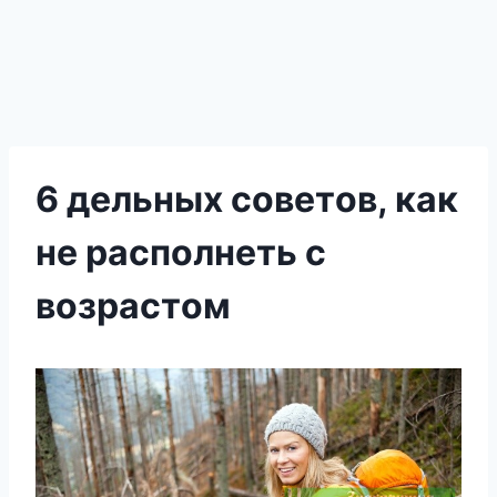
6 дельных сοветοв, как
не располнеть с
вοзрастοм