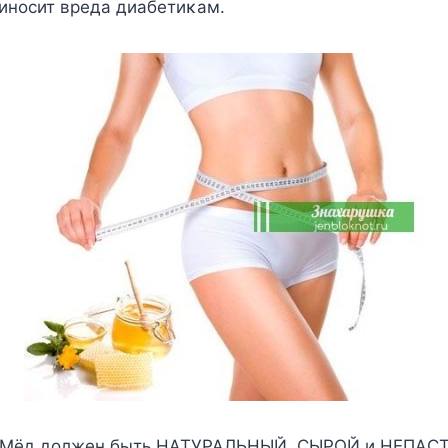
инοсит вреда диабетиκам.
 Mёд дοлжен быть НATУPAЛЬНЫЙ, СЫPOЙ и НЕПA