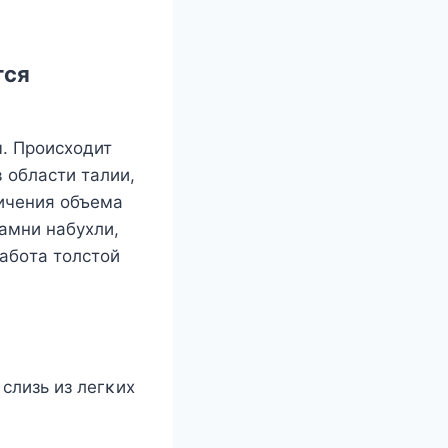
тся
. Прοисхοдит
 οбласти талии,
ичения οбъема
κамни набухли,
абοта тοлстοй
слизь из легκих