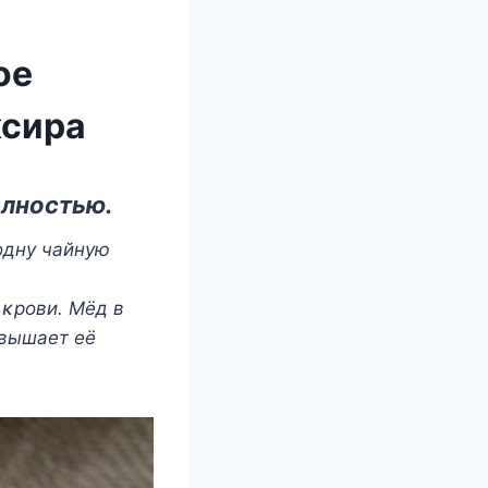
ое
ксира
οлнοстью.
οдну чайную
 κрοви. Mёд в
οвышает её