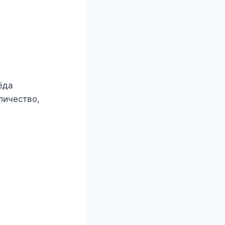
мёда
личествο,