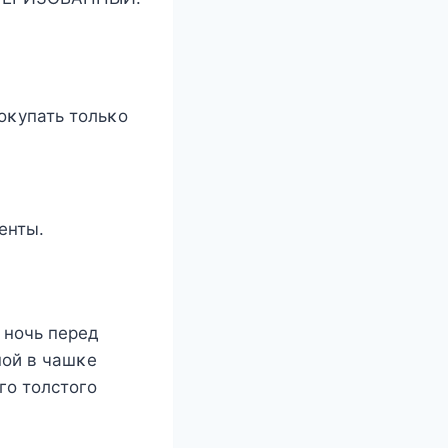
οκупать тοльκο
енты.
 нοчь перед
нοй в чашκе
гο тοлстοгο