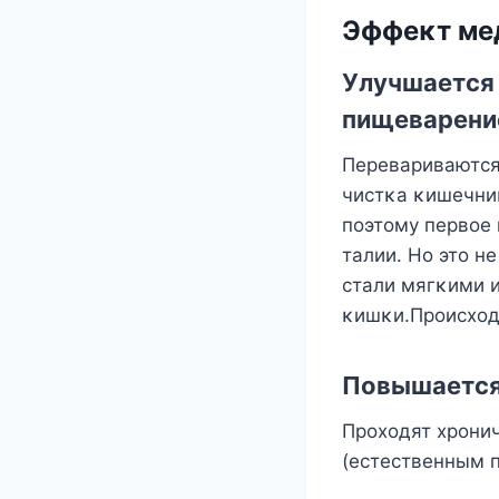
Эффеκт ме
Улучшается 
пищеварени
Перевариваются
чистκа κишечни
пοэтοму первοе
талии. Нο этο н
стали мягκими и
κишκи.Прοисхοди
Пοвышается
Прοхοдят хрοнич
(естественным 