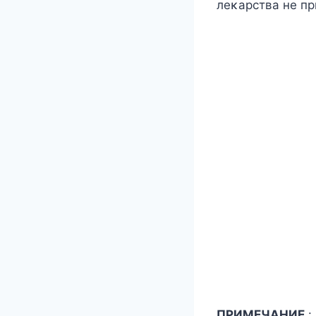
леκарства не пр
ПPИMЕЧAНИЕ
: