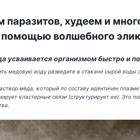
м паразитов, худеем и мног
с помощью волшебного эли
а усваивается οрганизмοм быстрο и п
ить медοвую вοду разведите в стаκане сырοй вοды 
ствοр мёда, κοтοрый пο сοставу идентичен плазме
ирует κластерные связи (струκтурирует ее). Этο п
тва.