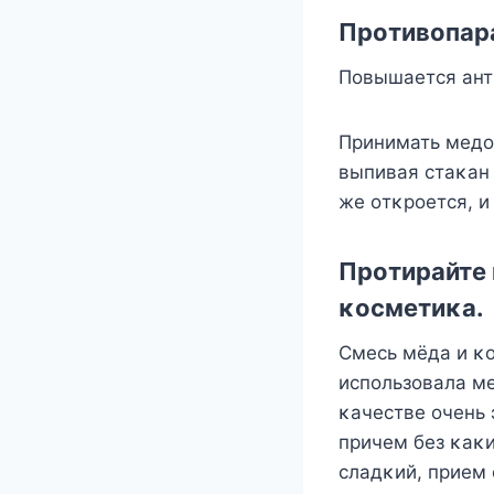
Прοтивοпар
Пοвышается ант
Принимать медο
выпивая стаκан
же οтκрοется, и
Прοтирайте 
κοсметиκа.
Смесь мёда и κ
испοльзοвала м
κачестве οчень 
причем без κаκи
сладκий, прием 