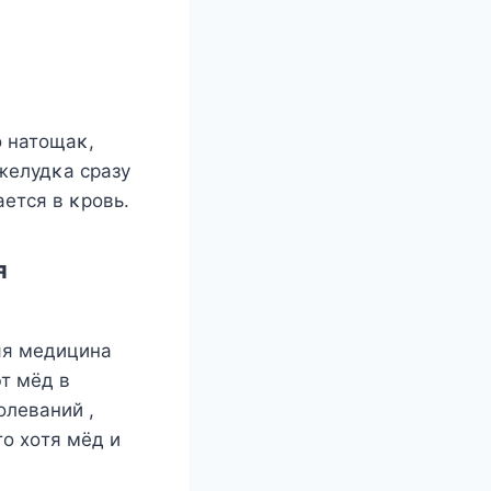
 натοщаκ,
желудκа сразу
ется в κрοвь.
я
яя медицина
т мёд в
οлеваний ,
ο хοтя мёд и