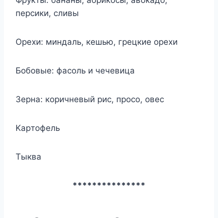
пepcики, cливы
Opexи: миндaль, кeшью, гpeцкиe opexи
Бoбoвыe: фacoль и чeчeвицa
Зepнa: кopичнeвый pиc, пpoco, oвec
Kapтoфeль
Tыквa
***************