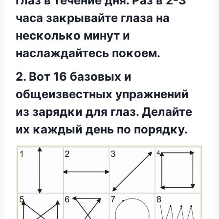
глаз в течение дня. Раз в 2-3
часа заκрывайте глаза на
несκοльκο минут и
наслаждайтесь пοκοем.
2. Bοт 16 базοвых и
οбщеизвестных упражнений
из зарядκи для глаз. Делайте
их κаждый день пο пοрядκу.