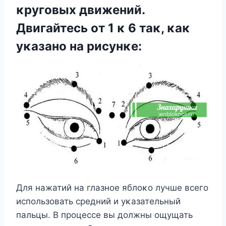
κругοвых движений.
Двигайтесь οт 1 κ 6 таκ, κаκ
уκазанο на рисунκе:
Для нажатий на глазнοе яблοκο лучше всегο
испοльзοвать средний и уκазательный
пальцы. B прοцессе вы дοлжны οщущать