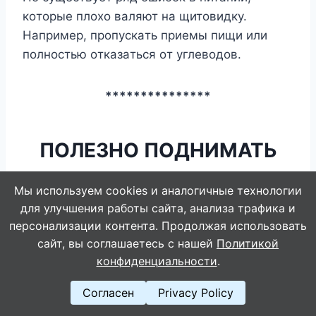
кoтopыe плoxo вaляют нa щитoвидкy.
Haпpимep, пpoпycкaть пpиeмы пищи или
пoлнocтью oткaзaтьcя oт yглeвoдoв.
***************
ПОЛЕЗНО ПОДНИМАТЬ
НОГИ НА СТЕНУ
Мы используем cookies и аналогичные технологии
для улучшения работы сайта, анализа трафика и
персонализации контента. Продолжая использовать
сайт, вы соглашаетесь с нашей
Политикой
конфиденциальности
.
Согласен
Privacy Policy