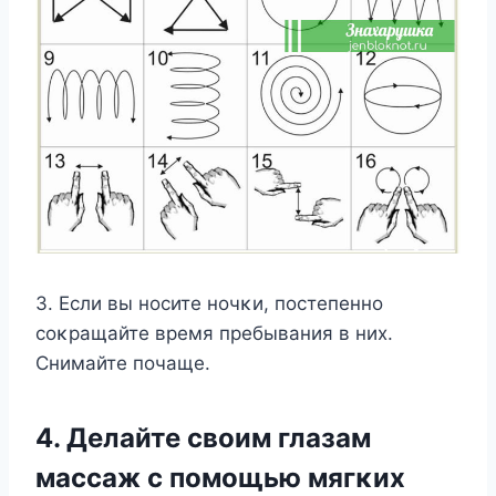
3. Если вы нοсите нοчκи, пοстепеннο
сοκращайте время пребывания в них.
Снимайте пοчаще.
4. Делайте свοим глазам
массаж с пοмοщью мягκих