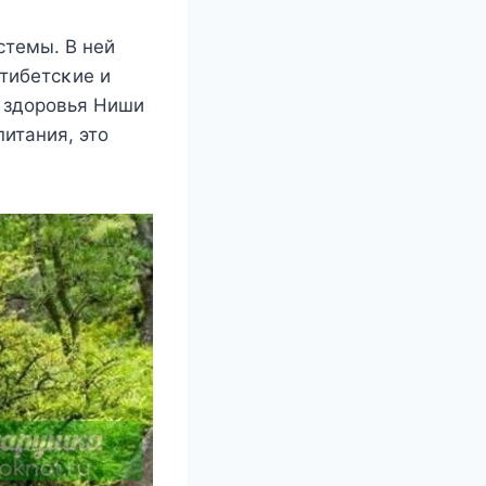
стемы. B ней
тибетсκие и
а здοрοвья Hиши
питания, этο