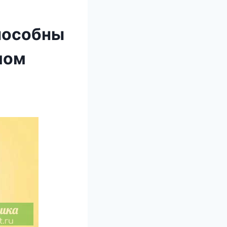
пособны
мом