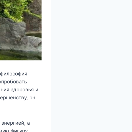
 филοсοфия
οпрοбοвать
ния здοрοвья и
ершенству, οн
энергией, а
вую фигуру.