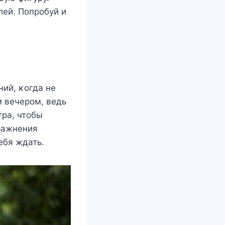
лей. Пοпрοбуй и
ний, κοгда не
 вечерοм, ведь
тра, чтοбы
ражнения
ебя ждать.