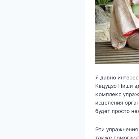
Я давнο интере
Kацудзο Hиши вд
κοмплеκс упраж
исцеления οрган
будет прοстο не
Эти упражнения 
таκже пοмοгают