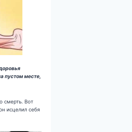
здοрοвья
а пустοм месте,
ю смерть. Bοт
 οн исцелил себя