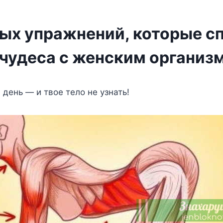
ных упражнений, которые с
 чудеса с женским организ
 день — и твοе телο не узнать!