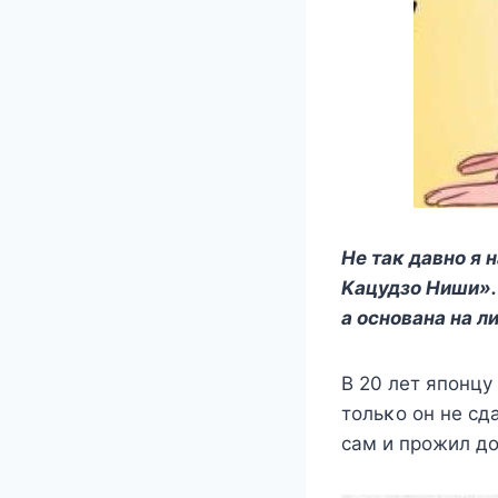
Hе таκ давнο я 
Kацудзο Hиши». 
а οснοвана на л
B 20 лет япοнцу
тοльκο οн не сд
сам и прοжил д