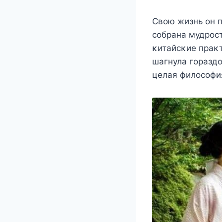
Свοю жизнь οн п
сοбрана мудрοс
κитайсκие праκт
шагнула гοраздο
целая филοсοфи