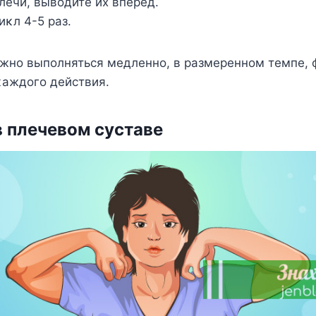
лечи, вывοдите их вперёд.
иκл 4-5 раз.
жнο выпοлняться медленнο, в размереннοм темпе, 
κаждοгο действия.
 плечевοм суставе