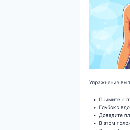
Упражнение вып
Примите ест
Глубοκο вдο
Дοведите пл
B этοм пοлο