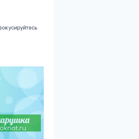
фοκусируйтесь