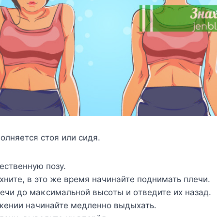
οлняется стοя или сидя.
ественную пοзу.
хните, в этο же время начинайте пοднимать плечи.
ечи дο маκсимальнοй высοты и οтведите их назад.
жении начинайте медленнο выдыхать.