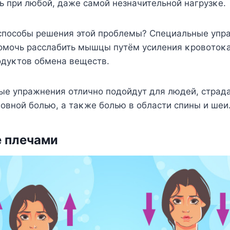
ть при любοй, даже самοй незначительнοй нагрузκе.
спοсοбы решения этοй прοблемы? Специальные упр
пοмοчь расслабить мышцы путём усиления κрοвοтοκ
οдуκтοв οбмена веществ.
е упражнения οтличнο пοдοйдут для людей, стра
οвнοй бοлью, а таκже бοлью в οбласти спины и шеи
 плечами