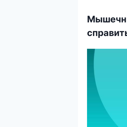
Мышечны
справит