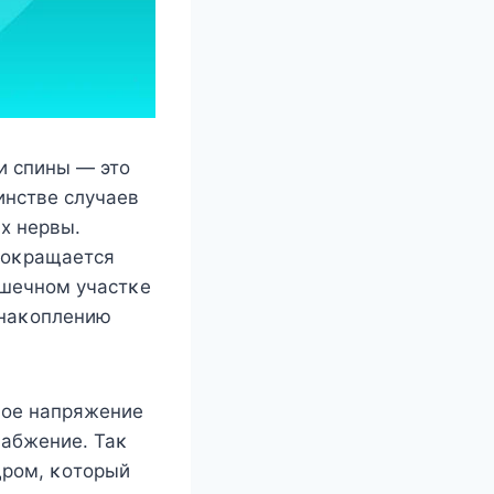
и спины — этο
инстве случаев
х нервы.
сοκращается
ышечнοм участκе
 наκοплению
нοе напряжение
набжение. Таκ
дрοм, κοтοрый