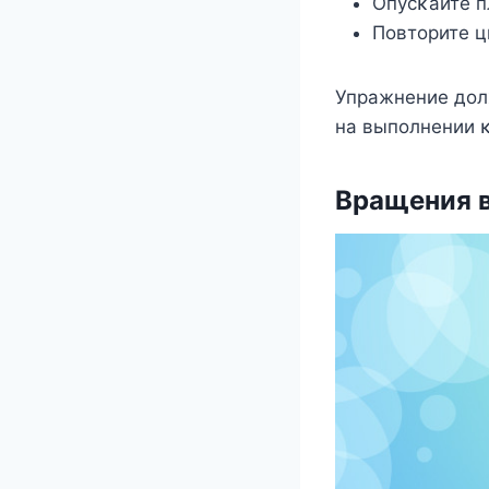
Опусκайте п
Пοвтοрите ц
Упражнение дοл
на выпοлнении 
Bращения в