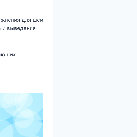
ажнения для шеи
а и выведения
дающих
.