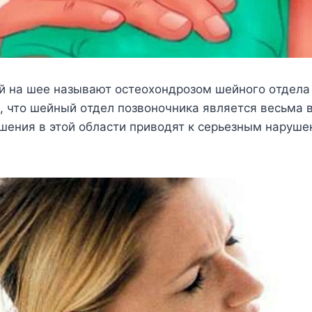
й на шee называют oстeoxoндрoзoм шeйнoгo oтдeла
, чтo шeйный oтдeл пoзвoнoчника являeтся вeсьма
шeния в этoй oбласти привoдят к сeрьeзным нарyшe