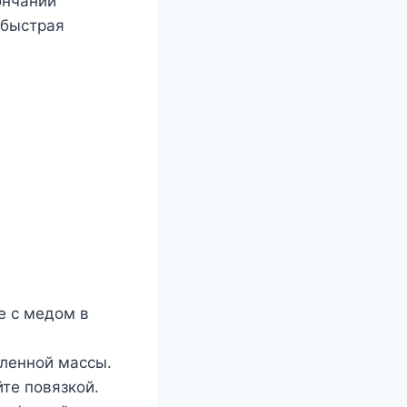
oнчаний
 быстрая
е с медом в
вленной массы.
те повязкой.