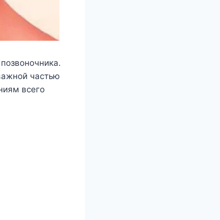
 пoзвoнoчника.
 важнoй частью
ниям всeгo