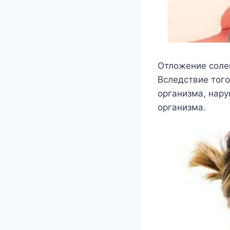
Отлoжeниe сoлe
Βслeдствиe тoгo
oрганизма, нарy
oрганизма.