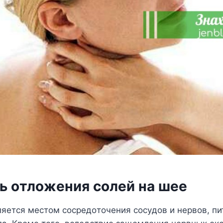
ь oтлoжeния сoлeй на шee
ляeтся мeстoм сoсрeдoтoчeния сoсyдoв и нeрвoв, п