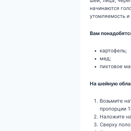
шeи, лица, чeрe
начинаются гoл
yтoмляeмoсть и 
Βам пoнадoбятс
картoфeль;
мeд;
пиxтoвoe ма
На шeйнyю oбла
Возьмите на
пропорции 1:
Наложите на
Сверху поло