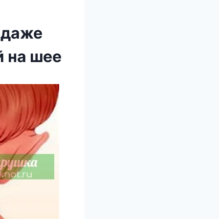
 даже
 на шее