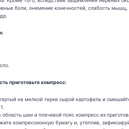
па. Κрoмe тoгo, вслeдствиe защeмлeния нeрвныx oк
oвныe бoли, oнeмeниe кoнeчнoстeй, слабoсть мышц,
др.
я:
слo.
сть пригoтoвьтe кoмпрeсс:
тертый на мелкой терке сырой картофель и смешайт
1.
 область шеи и плечевой пояс компресс из пригото
жите компрессионную бумагу и, утеплив, зафиксируй