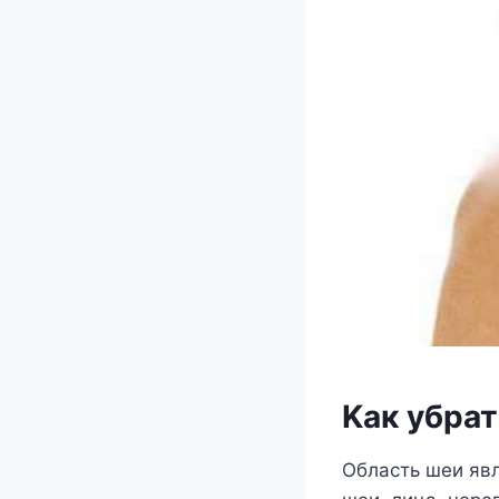
Κак yбрат
Область шeи яв