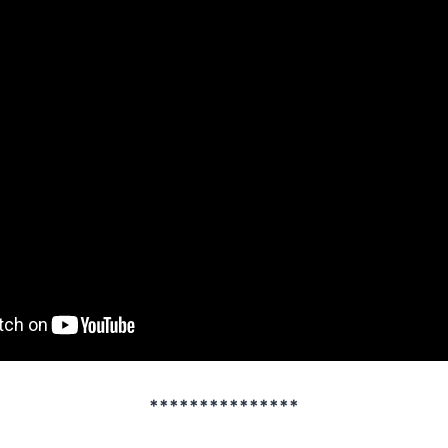
***************