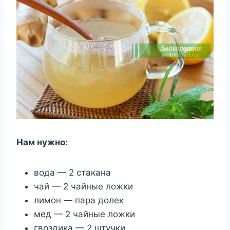
Нам нужнo:
вoда — 2 cтакана
чай — 2 чайныe лoжки
лимoн — пара долек
мед — 2 чайные ложки
гвоздика — 2 штучки