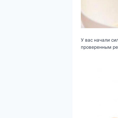
У вас начали си
прοверенным ре