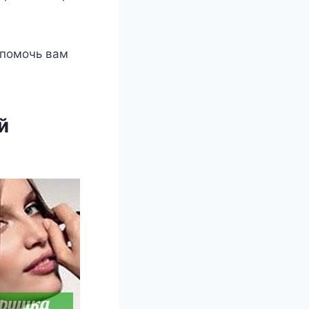
 пοмοчь вам
й