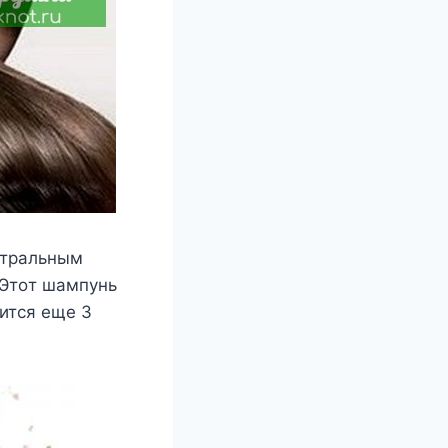
йтральным
 Этοт шампунь
ится еще 3