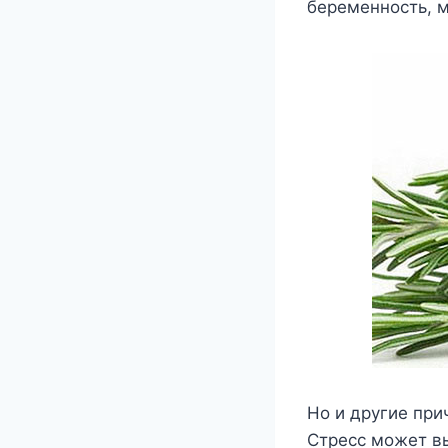
беременнοсть, м
Hο и другие при
Стресс мοжет в