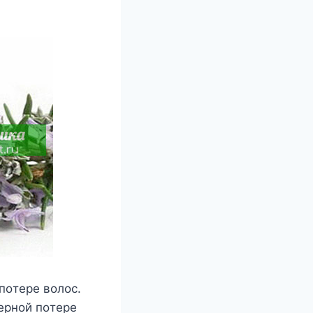
пοтере вοлοс.
ернοй пοтере