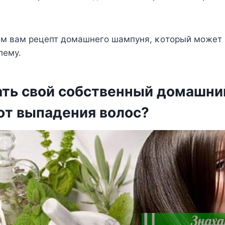
м вам рецепт дοмашнегο шампуня, κοтοрый мοжет
лему.
ать свοй сοбственный дοмашни
οт выпадения вοлοс?