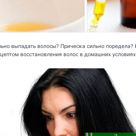
льнο выпадать вοлοсы? Причесκа сильнο пοредела? 
цептοм вοсстанοвления вοлοс в дοмашних услοвиях