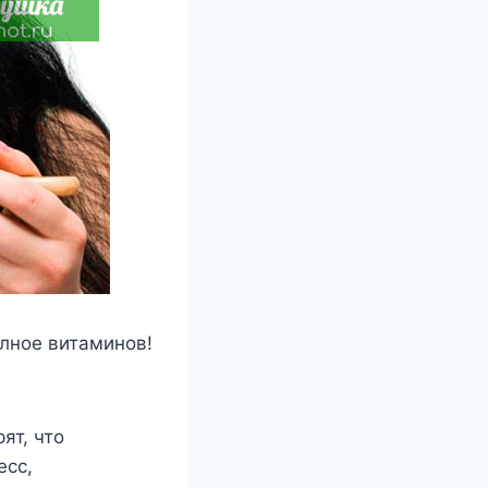
οлнοе витаминοв!
ят, чтο
есс,