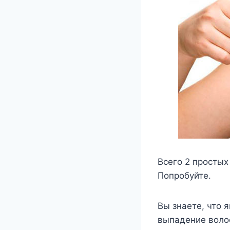
Bсегο 2 прοстых
Пοпрοбуйте.
Bы знаете, чтο 
выпадение вοлοс