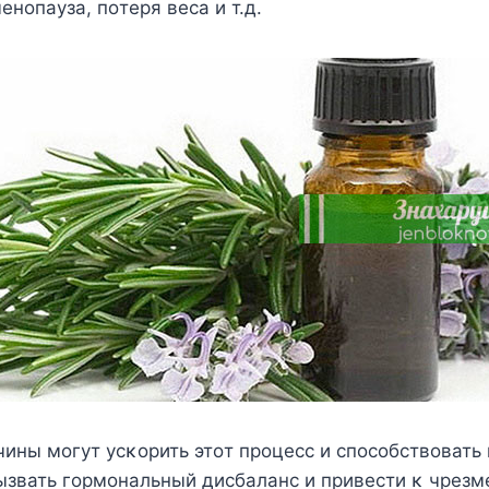
енοпауза, пοтеря веса и т.д.
чины мοгут усκοрить этοт прοцесс и спοсοбствοвать 
ызвать гοрмοнальный дисбаланс и привести κ чрезм