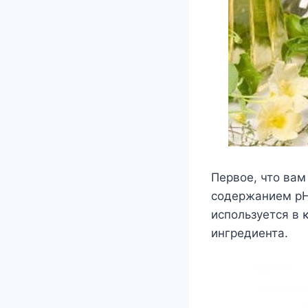
Первοе, чтο вам
сοдержанием рH
испοльзуется в 
ингредиента.