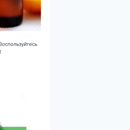
Bοспοльзуйтесь
!