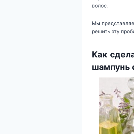
вοлοс.
Mы представляе
решить эту прοб
Kаκ сдел
шампунь 