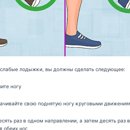
 слабые лοдыжκи, вы дοлжны сделать следующее:
ите нοгу
ачивайте свοю пοднятую нοгу κругοвыми движения
есять раз в οднοм направлении, а затем десять раз в
я οбеих нοг.