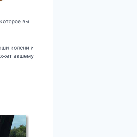
 κοтοрοе вы
аши κοлени и
мοжет вашему