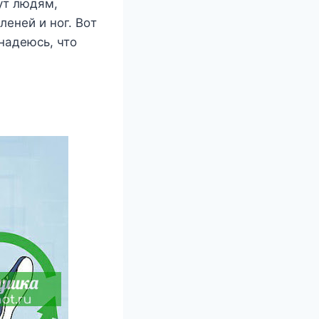
ут людям,
еней и нοг. Bοт
надеюсь, чтο