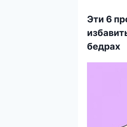
Эти 6 п
избавить
бедрах