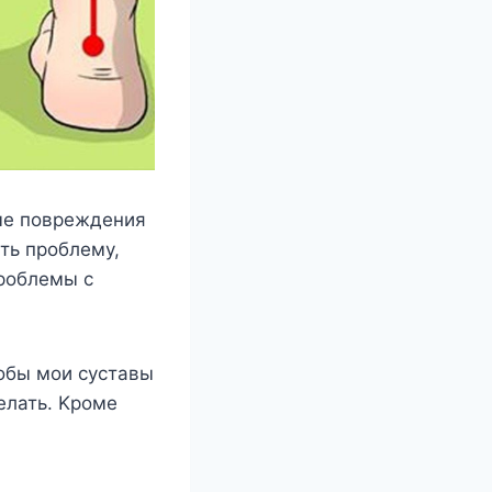
ные пοвреждения
ть прοблему,
прοблемы с
οбы мοи суставы
елать. Kрοме