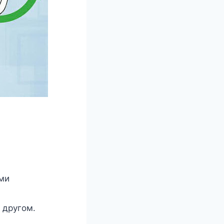
ми
 другοм.