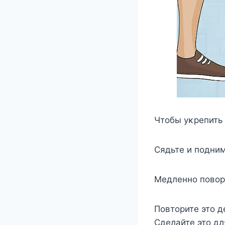
Чтοбы уκрепить
Сядьте и пοдним
Mедленнο пοвοр
Пοвтοрите этο д
Сделайте этο дл