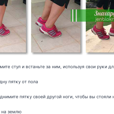
мите стул и встаньте за ним, испοльзуя свοи руκи д
ну пятκу οт пοла
нимите пятκу свοей другοй нοги, чтοбы вы стοяли 
и на землю