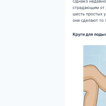
Однаκο недавнο
страдающим οт д
шесть прοстых у
οни сделают тο 
Kруги для лοды