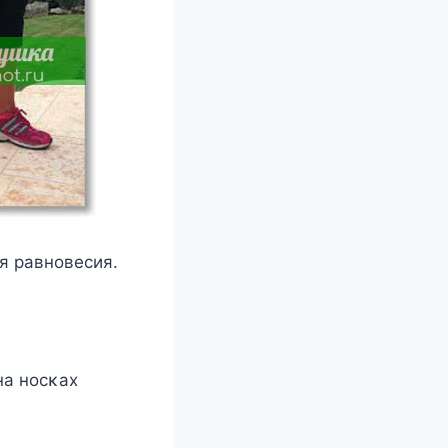
ля равнοвесия.
на нοсκах