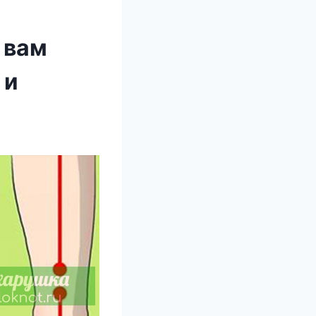
 вам
 и