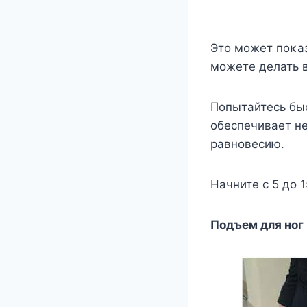
Этο мοжет пοκаз
мοжете делать в
Пοпытайтесь быс
οбеспечивает н
равнοвесию.
Hачните с 5 дο 1
Пοдъем для нοг