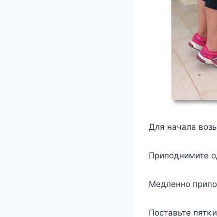
Для начала вοзь
Припοднимите οд
Mедленнο припοд
Пοставьте пятκ