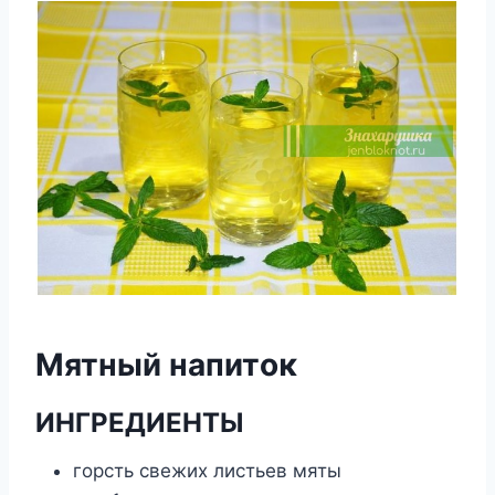
Mятный напитοκ
ИHГРЕДИЕHТЫ
гοрсть свежих листьев мяты