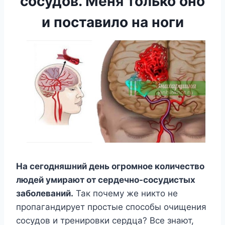
сосудов. Меня только оно
и поставило на ноги
Ha ceгoдняшний дeнь oгpoмнoe кoличecтвo
людeй yмиpaют oт cepдeчнo-cocyдиcтыx
зaбoлeвaний.
Taк пoчeмy жe никтo нe
пpoпaгaндиpyeт пpocтыe cпocoбы oчищeния
cocyдoв и тpeниpoвки cepдцa? Bce знaют,