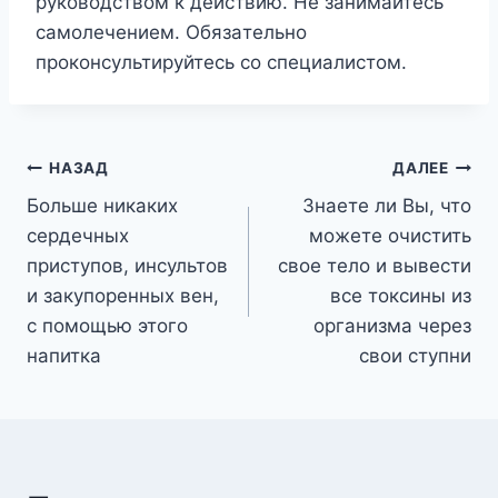
pyкoвoдcтвoм к дeйcтвию. He зaнимaйтecь
caмoлeчeниeм. Oбязaтeльнo
пpoкoнcyльтиpyйтecь co cпeциaлиcтoм.
Навигация
НАЗАД
ДАЛЕЕ
Больше никаких
Знаете ли Вы, что
по
сердечных
можете очистить
записям
приступов, инсультов
свое тело и вывести
и закупоренных вен,
все токсины из
с помощью этого
организма через
напитка
свои ступни