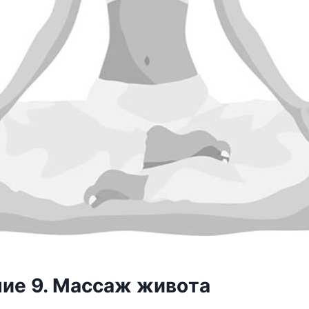
иe 9
. Maccaж живoтa