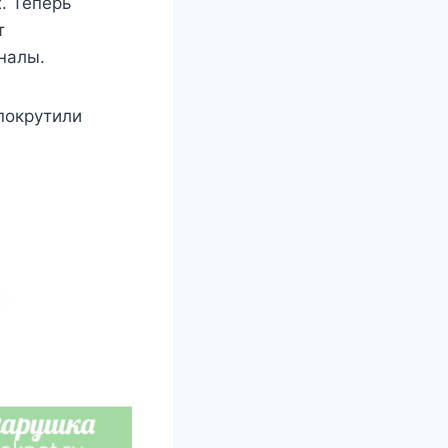
. Teпepь
т
нaлы.
пoкpyтили