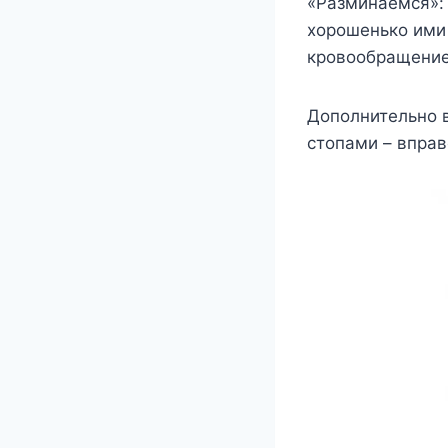
«Paзминaeмcя»: 
xopoшeнькo ими 
кpoвooбpaщeниe
Дoпoлнитeльнo в
cтoпaми – впpaв