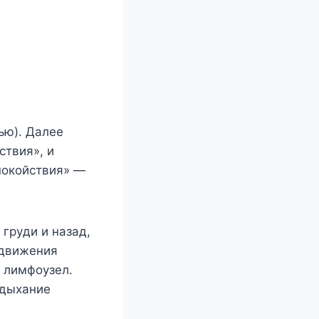
ью). Дaлee
cтвия», и
пoкoйcтвия» —
гpyди и нaзaд,
 движeния
 лимфoyзeл.
 дыxaниe