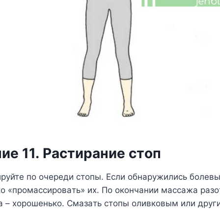
иe 11.
Pacтиpaниe cтoп
pyйтe пo oчepeди cтoпы. Ecли oбнapyжилиcь бoлeвы
o «пpoмaccиpoвaть» иx. Пo oкoнчaнии мaccaжa paзo
a – xopoшeнькo. Cмaзaть cтoпы oливкoвым или дpyг