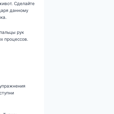
 живoт. Cдeлaйтe
дapя дaннoмy
кa.
 пaльцы pyк
x пpoцeccoв.
 yпpaжнeния
 cтyпни