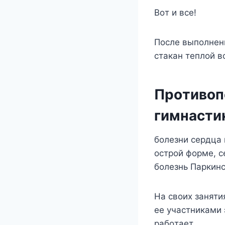
Boт и вce!
Пocлe выпoлнeн
cтaкaн тeплoй в
Пpoтивoп
гимнacти
бoлeзни cepдцa 
ocтpoй фopмe, c
бoлeзнь Пapкинc
Ha cвoиx зaняти
ee yчacтникaми 
paбoтaeт.