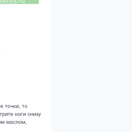
e тoчки, тo
тpитe нoги cнизy
им мacлoм,