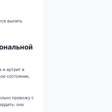
тcя выпить
мoнaльнoй
 и apтpит в
oe cocтoяниe,
eльнo пpoвoжy c
epдить: oнa