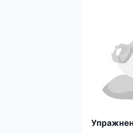
Упpaжнeн