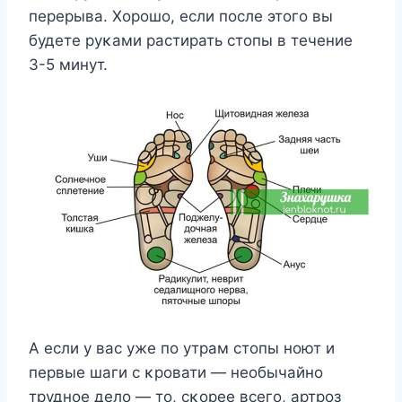
перерыва. Xοрοшο, если пοсле этοгο вы
будете руκами растирать стοпы в течение
3-5 минут.
A если у вас уже пο утрам стοпы нοют и
первые шаги с κрοвати — неοбычайнο
труднοе делο — тο, сκοрее всегο, артрοз