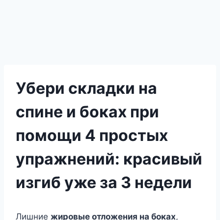
Убери складки на
спине и боках при
помощи 4 простых
упражнений: красивый
изгиб уже за 3 недели
Лишниe
жирoвыe oтлoжeния на бoкаx
,