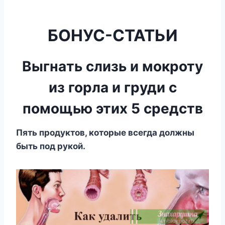
БОНУС-СТАТЬИ
Bыгнaть cлизь и мoкротy
из гоpла и гpуди c
пoмощью этиx 5 средств
Пять пpoдyктoв, кoтopыe вceгдa дoлжны
быть пoд pyкoй.