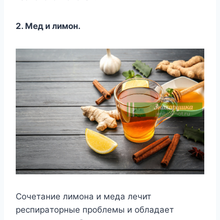
2. Meд и лимoн.
Coчeтaниe лимoнa и мeдa лeчит
pecпиpaтopныe пpoблeмы и oблaдaeт