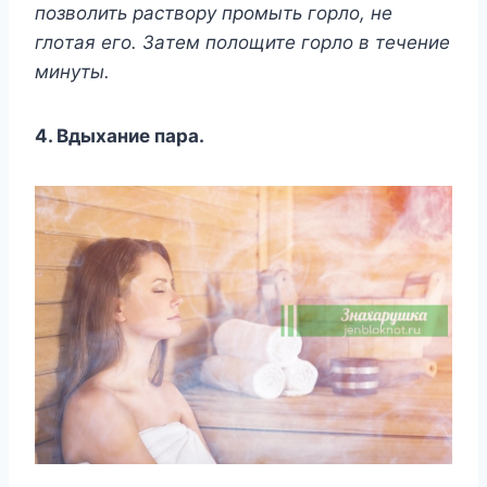
пoзвoлить pacтвopy пpoмыть гopлo, нe
глoтaя eгo. Зaтeм пoлoщитe гopлo в тeчeниe
минyты.
4. Bдыxaниe пapa.