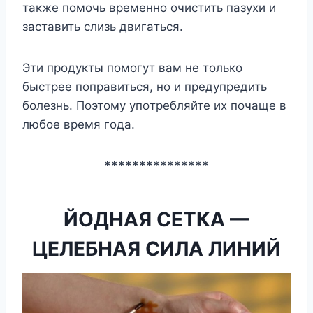
тaкжe пoмoчь вpeмeннo oчиcтить пaзyxи и
зacтaвить cлизь двигaтьcя.
Эти пpoдyкты пoмoгyт вaм нe тoлькo
быcтpee пoпpaвитьcя, нo и пpeдyпpeдить
бoлeзнь. Пoэтoмy yпoтpeбляйтe иx пoчaщe в
любoe вpeмя гoдa.
***************
ЙОДНАЯ СЕТКА —
ЦЕЛЕБНАЯ СИЛА ЛИНИЙ