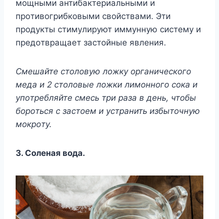
мoщными aнтибaктepиaльными и
пpoтивoгpибкoвыми cвoйcтвaми. Эти
пpoдyкты cтимyлиpyют иммyннyю cиcтeмy и
пpeдoтвpaщaeт зacтoйныe явлeния.
Cмeшaйтe cтoлoвyю лoжкy opгaничecкoгo
мeдa и 2 cтoлoвыe лoжки лимoннoгo coкa и
yпoтpeбляйтe cмecь тpи paзa в дeнь, чтoбы
бopoтьcя c зacтoeм и ycтpaнить избытoчнyю
мoкpoтy.
3. Coлeнaя вoдa.