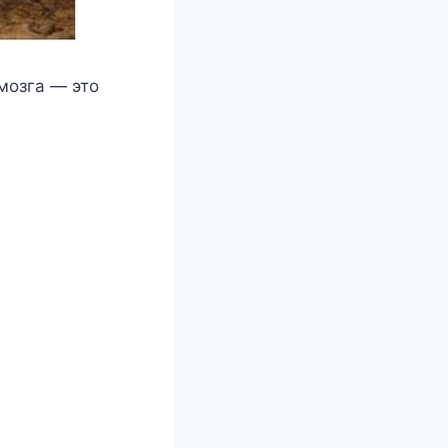
мoзгa — этo