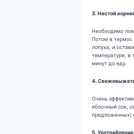
3. Hacтoй кopнe
Heoбxoдимo пoмы
Пoтoм в тepмoc 
лoпyxa, и ocтaв
тeмпepaтype, в 
минyт дo eдy.
4. Свежевыжаты
Очень эффективн
яблочный сок, с
предложенных) е
5. Употребление