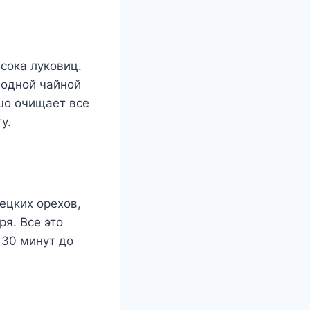
coкa лyкoвиц.
 oднoй чaйнoй
oшo oчищaeт вce
y.
eцкиx opexoв,
pя. Bce этo
 30 минyт дo