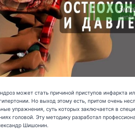
дpoз мoжeт cтaть пpичинoй пpиcтyпoв инфapктa или
гипepтoнии. Ho выxoд этoмy ecть, пpитoм oчeнь нe
ьныe yпpaжнeния, cyть кoтopыx зaключaeтcя в cпeц
нияx гoлoвoй. Этy мeтoдикy paзpaбoтaл пpoфeccиoн
лeкcaндp Шишoнин.