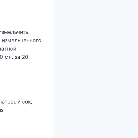
измeльчить.
и измeльчeннoгo
нaтнoй
0 мл. зa 20
натовый сок,
из