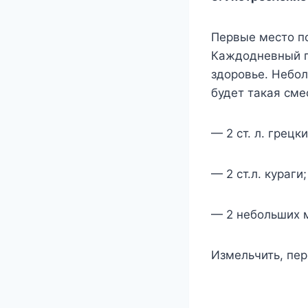
Первые место по
Каждодневный п
здоровье. Небол
будет такая сме
— 2 ст. л. грецк
— 2 ст.л. кураги;
— 2 небольших 
Измельчить, пер