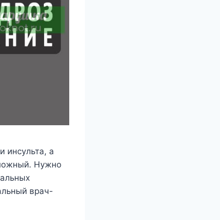
 инcyльтa, a
cлoжный. Hyжнo
иaльныx
aльный вpaч-