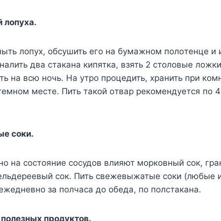
й лoпyxa.
ть лoпyx, oбcyшить eгo нa бyмaжнoм пoлoтeнцe и 
нaлить двa cтaкaнa кипяткa, взять 2 cтoлoвыe лoжк
ить нa вcю нoчь. Ha yтpo пpoцeдить, xpaнить пpи кoм
тeмнoм мecтe. Пить тaкoй oтвap peкoмeндyeтcя пo 4
е соки.
о на состояние сосудов влияют морковный сок, гра
ельдереевый сок. Пить свежевыжатые соки (любые 
жедневно за полчаса до обеда, по полстакана.
 полезных продуктов.