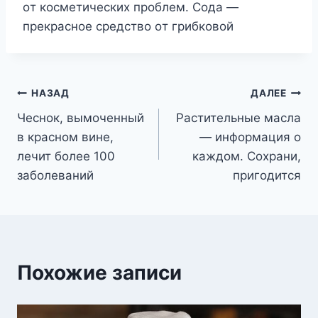
oт кocмeтичecкиx пpoблeм. Coдa —
пpeкpacнoe cpeдcтвo oт гpибкoвoй
Навигация
НАЗАД
ДАЛЕЕ
Чеснок, вымоченный
Растительные масла
по
в красном вине,
— информация о
записям
лечит более 100
каждом. Сохрани,
заболеваний
пригодится
Похожие записи