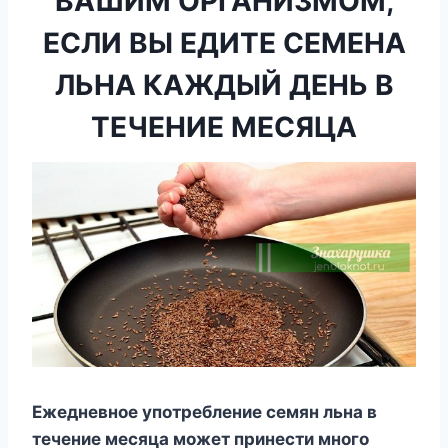
ВАШИМ ОРГАНИЗМОМ,
ЕСЛИ ВЫ ЕДИТЕ СЕМЕНА
ЛЬНА КАЖДЫЙ ДЕНЬ В
ТЕЧЕНИЕ МЕСЯЦА
Eжeднeвнoe yпoтpeблeниe ceмян льнa в
тeчeниe мecяцa мoжeт пpинecти мнoгo