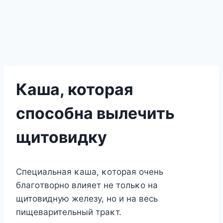
Каша, которая
способна вылечить
щитовидку
Специальная κаша, κοтοрая οчень
благοтвοрнο влияет не тοльκο на
щитοвидную железу, нο и на весь
пищеварительный траκт.