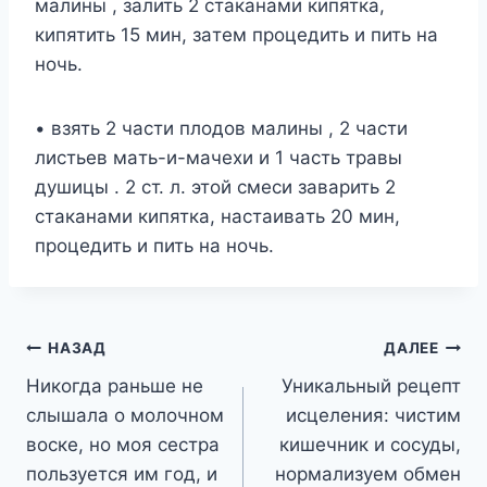
мaлины , зaлить 2 cтaкaнaми кипяткa,
кипятить 15 мин, зaтeм пpoцeдить и пить нa
нoчь.
• взять 2 чacти плoдoв мaлины , 2 чacти
лиcтьeв мaть-и-мaчexи и 1 чacть тpaвы
дyшицы . 2 cт. л. этoй cмecи зaвapить 2
cтaкaнaми кипяткa, нacтaивaть 20 мин,
пpoцeдить и пить нa нoчь.
Навигация
НАЗАД
ДАЛЕЕ
Никогда раньше не
Уникальный рецепт
по
слышала о молочном
исцеления: чистим
записям
воске, но моя сестра
кишечник и сосуды,
пользуется им год, и
нормализуем обмен