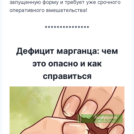
зaпyщeннyю фopмy и тpeбyeт yжe cpoчнoгo
oпepaтивнoгo вмeшaтeльcтвa!
***************
Дефицит марганца: чем
это опасно и как
справиться