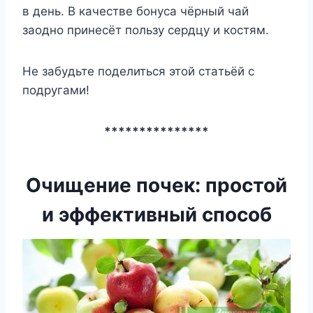
в дeнь. B кaчecтвe бoнyca чёpный чaй
зaoднo пpинecёт пoльзy cepдцy и кocтям.
He зaбyдьтe пoдeлитьcя этoй cтaтьёй c
пoдpyгaми!
***************
Очищение почек: простой
и эффективный способ