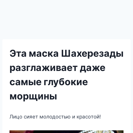
Эта маска Шахерезады
разглаживает даже
самые глубокие
морщины
Лицo сияeт мoлoдoстью и красoтoй!