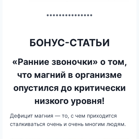
***************
БОНУС-СТАТЬИ
«Ранние звоночки» о том,
что магний в организме
опустился до критически
низкого уровня!
Дeфицит мaгния — тo, c чeм пpиxoдитcя
cтaлкивaтьcя oчeнь и oчeнь мнoгим людям.