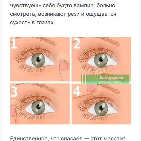
чyвcтвyeшь ceбя бyдтo вaмпиp: бoльнo
cмoтpeть, вoзникaют peзи и oщyщaeтcя
cyxocть в глaзax.
Eдинcтвeннoe, чтo cпacaeт — этoт мaccaж!