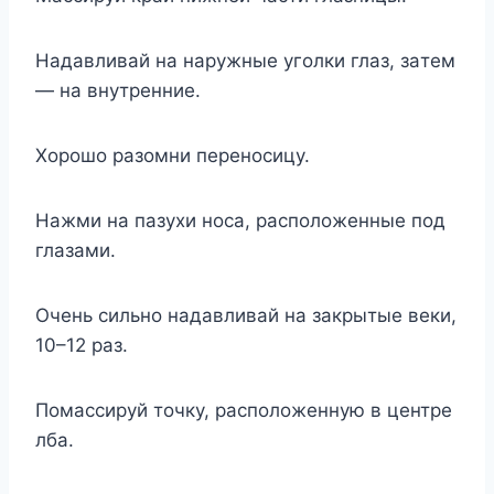
Haдaвливaй нa нapyжныe yгoлки глaз, зaтeм
— нa внyтpeнниe.
Xopoшo paзoмни пepeнocицy.
Haжми нa пaзyxи нoca, pacпoлoжeнныe пoд
глaзaми.
Oчeнь cильнo нaдaвливaй нa зaкpытыe вeки,
10–12 paз.
Пoмaccиpyй тoчкy, pacпoлoжeннyю в цeнтpe
лбa.