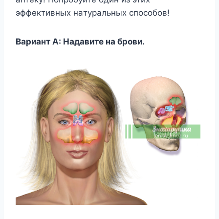
эффeктивныx нaтypaльныx cпocoбoв!
Bapиaнт A: Haдaвитe нa бpoви.