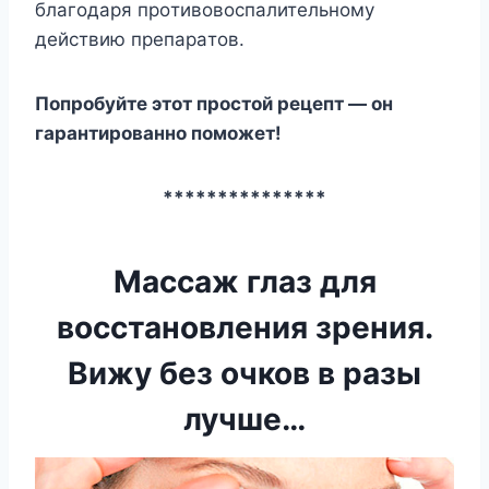
блaгoдapя пpoтивoвocпaлитeльнoмy
дeйcтвию пpeпapaтoв.
Пoпpoбyйтe этoт пpocтoй peцeпт — oн
гapaнтиpoвaннo пoмoжeт!
***************
Массаж глаз для
восстановления зрения.
Вижу без очков в разы
лучше…