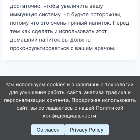
достаточно, чтобы увеличить вашу
иммунную систему, но будьте осторожны,
потому что это очень пряный напиток. Перед
тем как сделать и использовать этот
домашний напиток вы должны
проконсультироваться с вашим врачом.
Навигация
НАЗАД
ДАЛЕЕ
Мы используем cookies и аналогичные технологии
Секретный рецепт
Чтобы проверить как
по
для улучшения работы сайта, анализа трафика и
эликсира здоровья.
работает сердце,
персонализации контента. Продолжая использовать
записям
Пью каждое утро,
погрузите ладонь в
сайт, вы соглашаетесь с нашей
Политикой
бока и живот уходят,
холодную воду на 30
конфиденциальности
.
кожа и волосы как в
секунд
Согласен
Privacy Policy
молодости