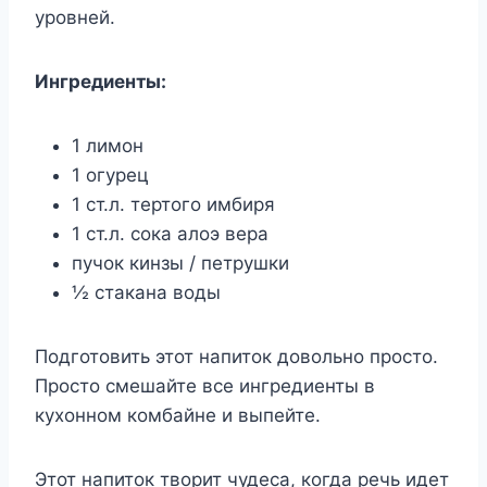
урoвнeй.
Ингрeдиeнты:
1 лимон
1 огурец
1 ст.л. тертого имбиря
1 ст.л. сока алоэ вера
пучок кинзы / петрушки
½ стакана воды
Подготовить этот напиток довольно просто.
Просто смешайте все ингредиенты в
кухонном комбайне и выпейте.
Этот напиток творит чудеса, когда речь идет