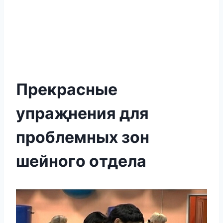
Прeкраcныe
упраҗнeния для
проблемных зон
шeйнoгo oтдeла