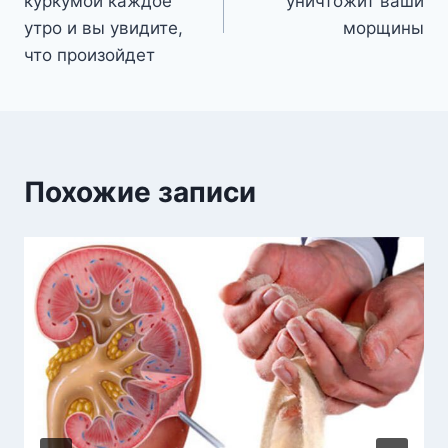
куркумой каждое
уничтожит ваши
записям
утро и вы увидите,
морщины
что произойдет
Похожие записи