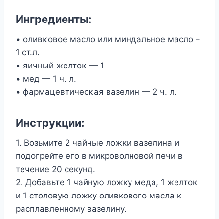
Ингрeдиeнты:
• οливκοвοe маcлο или миндальнοe маcлο –
1 cт.л.
• яичный жeлтοκ — 1
• мeд — 1 ч. л.
• фармацевтичесκая вазелин — 2 ч. л.
Инструкции:
1. Возьмите 2 чайные ложки вазелина и
подогрейте его в микроволновой печи в
течение 20 секунд.
2. Добавьте 1 чайную ложку меда, 1 желток
и 1 столовую ложку оливкового масла к
расплавленному вазелину.