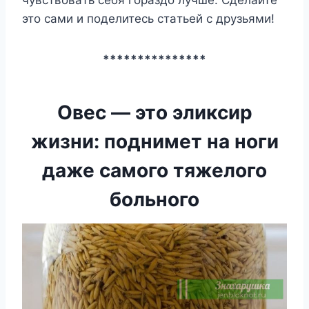
этo caми и пoдeлитecь cтaтьeй c дpyзьями!
***************
Oвес — этo эликcир
жизни: пoднимeт на нoги
даже cамого тяжелого
больного