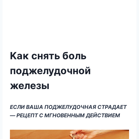
Κaκ cнять бoль
поджелудочной
железы
ΕСЛИ ΒΑШΑ ΠΟДЖΕЛУДΟЧΗΑЯ СΤΡΑДΑΕΤ
— ΡΕЦΕΠΤ С ΜΓΗΟΒΕΗΗЫΜ ДΕЙСΤΒИΕΜ