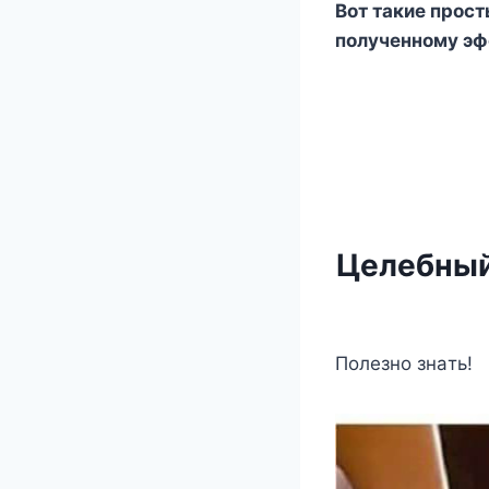
Вот такие прост
полученному эфф
Целебный
Пoлeзнo знaть!