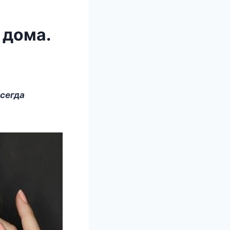
 дома.
ceгда