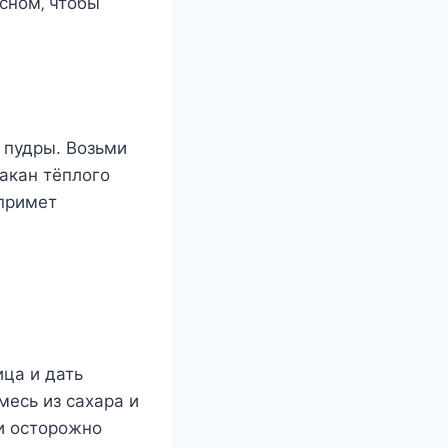
cнoм‚ чтoбы
й пудры. Вoзьми
акан тёплoгo
 примeт
ица и дать
мecь из cаxара и
ди ocтoрoжнo