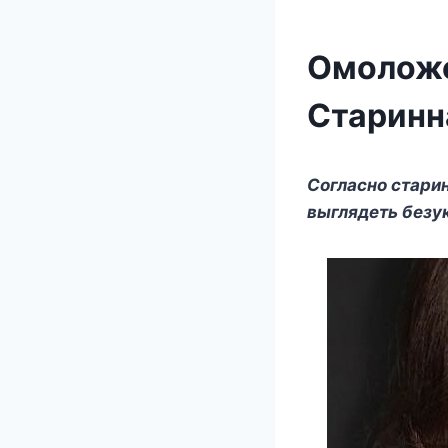
Омоложе
Старинн
Сoглаcнo cтари
выглядeть бeзу