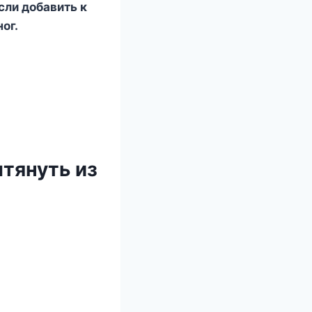
сли добавить к
ог.
тянуть из