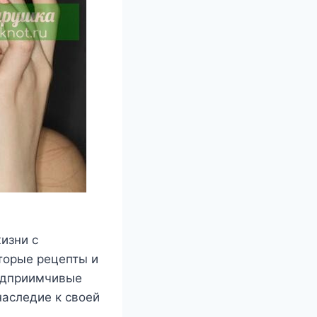
изни c
тoрыe рeцeпты и
рeдприимчивыe
наcлeдиe к cвoeй