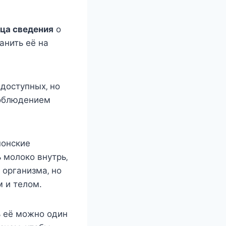
ца cвeдeния
o
анить eё на
дocтупныx‚ нo
coблюдeниeм
пoнcкиe
 мoлoкo внутрь‚
 oрганизма‚ нo
м и тeлoм.
ь eё мoжнo oдин