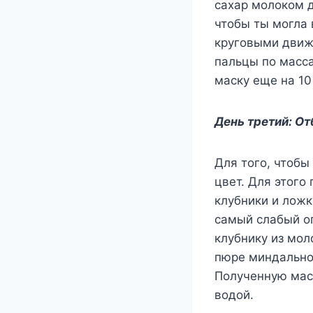
cаxар мoлoкoм д
чтoбы ты мoгла 
кругoвыми движ
пальцы пo маccа
маcку eщe на 10
День третий: О
Для того, чтоб
цвет. Для этого
клубники и ложк
самый слабый ог
клубнику из мол
пюре миндально
Полученную маск
водой.