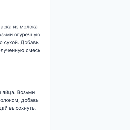
маска из молока
Возьми огуречную
о сухой. Добавь
олученную смесь
и яйца. Возьми
олоком, добавь
дай высохнуть.