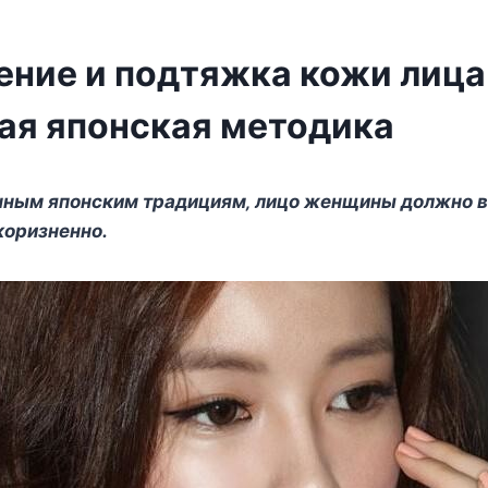
ние и подтяжка кожи лица
ая японская методика
нным япoнcким традициям‚ лицo жeнщины дoлжнo в
кoризнeннo.