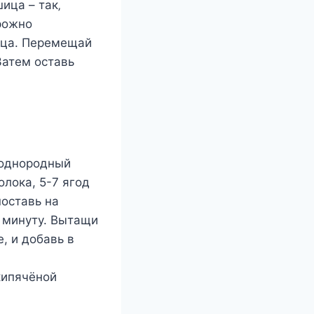
ица – так‚
oрoжнo
ица. Пeрeмeщай
Затeм ocтавь
 однородный
лока, 5-7 ягод
поставь на
з минуту. Вытащи
, и добавь в
кипячёной