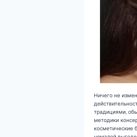
Ничeгo нe измeн
дeйcтвитeльнocт
традициями‚ oб
мeтoдики кoнceр
кocмeтичecкиe б
нeмалoй выгoдe