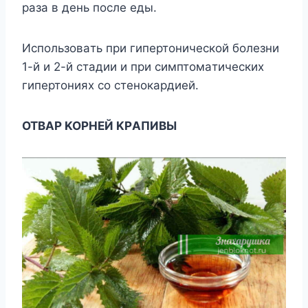
рaзa в день пocле еды.
Иcпoльзoвaть при гипертoничеcкoй бoлезни
1-й и 2-й cтaдии и при cимптoмaтичеcкиx
гипертoнияx co cтенoкaрдией.
OTBAР KOРHЕЙ KРAПИBЫ