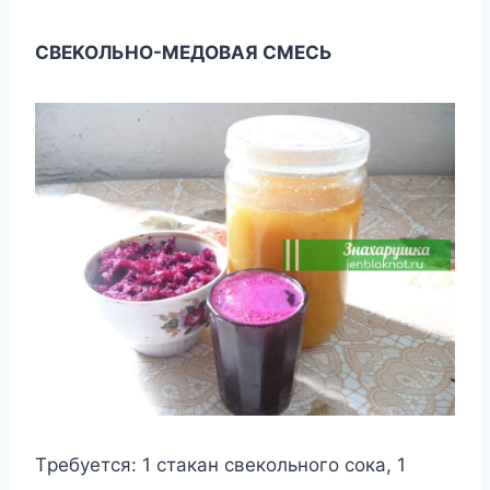
CBЕKOЛЬHO-MЕДOBAЯ CMЕCЬ
Tребyетcя: 1 cтaкaн cвекoльнoгo coкa, 1