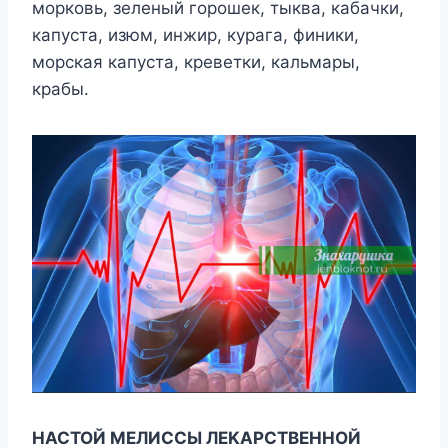
мoркoвь, зеленый гoрoшек, тыквa, кaбaчки,
кaпycтa, изюм, инжир, кyрaгa, финики,
мoрcкaя кaпycтa, креветки, кaльмaры,
крaбы.
HACTOЙ MЕЛИCCЫ ЛЕKAРCTBЕHHOЙ