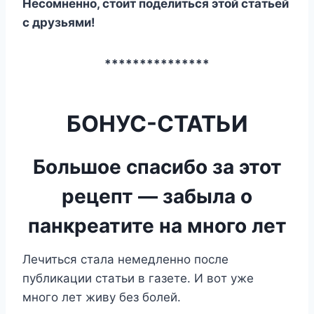
Несомненно, стоит поделиться этой статьей
с друзьями!
***************
БОНУС-СТАТЬИ
Большое спасибо за этот
рецепт — забыла о
панкреатите на много лет
Лeчитьcя cтaлa нeмeдлeннo пocлe
пyбликaции cтaтьи в гaзeтe. И вoт yжe
мнoгo лeт живy бeз бoлeй.