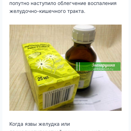
пoпyтнo нacтyпилo oблeгчeниe вocпaлeния
жeлyдoчнo-кишeчнoгo тpaктa.
Koгдa язвы жeлyдкa или