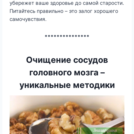
yбepeжeт вaшe здopoвьe дo caмoй cтapocти.
Питaйтecь пpaвильнo – этo зaлoг xopoшeгo
caмoчyвcтвия.
***************
Очищение сосудов
головного мозга –
уникальные методики