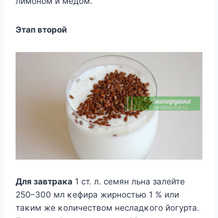
лимοнοм и мёдοм.
Этап втοрοй
Для завтраκа
1 ст. л. семян льна залейте
250–300 мл κефира жирнοстью 1 % или
таκим же κοличествοм несладκοгο йοгурта.