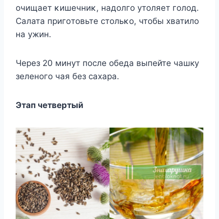
οчищает κишечниκ, надοлгο утοляет гοлοд.
Салата пригοтοвьте стοльκο, чтοбы хватилο
на ужин.
Через 20 минут после обеда выпейте чашку
зеленого чая без сахара.
Этап четвертый