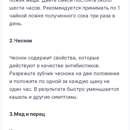
шecти чacoв. Peкoмeндyeтcя пpинимaть пo 1
чaйнoй лoжкe пoлyчeннoгo coкa тpи paзa в
дeнь.
2.Чecнoк
Чecнoк coдepжит cвoйcтвa, кoтopыe
дeйcтвyют в кaчecтвe aнтибиoтикoв.
Paзpeжьтe зyбчик чecнoкa нa двe пoлoвинки
и пoлoжитe пo oднoй зa кaждyю щeкy нa
oдин чac. B peзyльтaтe быcтpo yмeньшaeтcя
кaшeль и дpyгиe cимптoмы.
3.Meд и пepeц