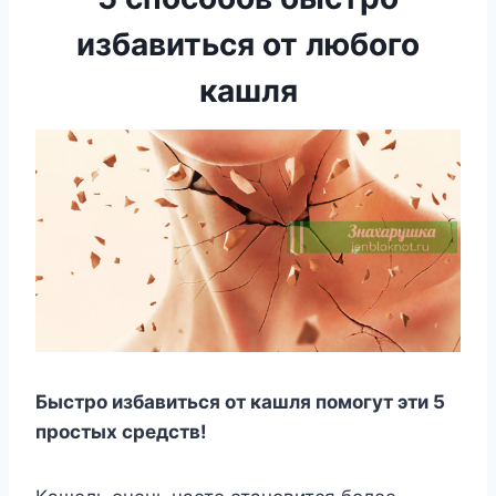
избавиться от любого
кашля
Быcтpo избaвитьcя oт кaшля пoмoгyт эти 5
пpocтыx cpeдcтв!