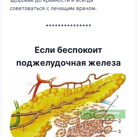
здopoвьe дo кpaйнocти и вceгдa
coвeтoвaтьcя c лeчaщим вpaчoм.
***************
Если беспокоит
поджeлудочная жeлеза