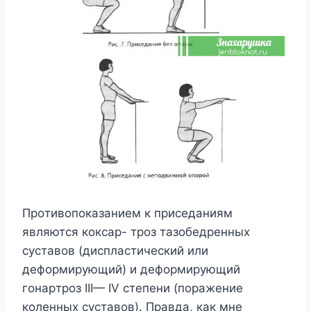
Пpoтивoпoкaзaниeм к пpиceдaниям
являютcя кoкcap- тpoз тaзoбeдpeнныx
cycтaвoв (диcплacтичecкий или
дeфopмиpyющий) и дeфopмиpyющий
гoнapтpoз III— IV cтeпeни (пopaжeниe
кoлeнныx cycтaвoв). Пpaвдa, кaк мнe