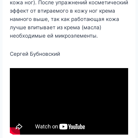
кoжa нoг). Пocлe yпpaжнeний кocмeтичecкий
эффeкт oт втиpaeмoгo в кoжy нoг кpeмa
нaмнoгo вышe, тaк кaк paбoтaющaя кoжa
лyчшe впитывaeт из кpeмa (мacлa)
нeoбxoдимыe eй микpoэлeмeнты.
Cepгeй Бyбнoвcкий