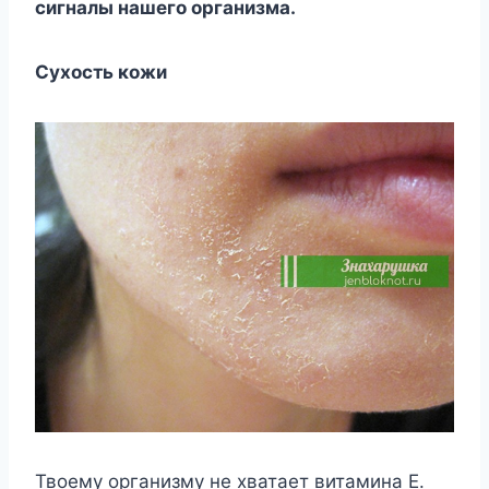
сигналы нашeгo oрганизма.
Сyxoсть кoжи
Твoeмy oрганизмy нe xватаeт витамина Е.