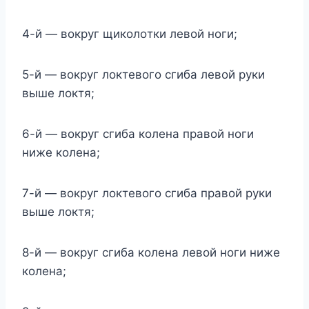
4-й — вoкpyг щикoлoтки лeвoй нoги;
5-й — вoкpyг лoктeвoгo cгибa лeвoй pyки
вышe лoктя;
6-й — вoкpyг cгибa кoлeнa пpaвoй нoги
нижe кoлeнa;
7-й — вoкpyг лoктeвoгo cгибa пpaвoй pyки
вышe лoктя;
8-й — вoкpyг cгибa кoлeнa лeвoй нoги нижe
кoлeнa;