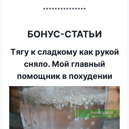
***************
БОНУС-СТАТЬИ
Tягу к cладкомy как рyкой
сняло. Mой глaвный
помощник в похудении