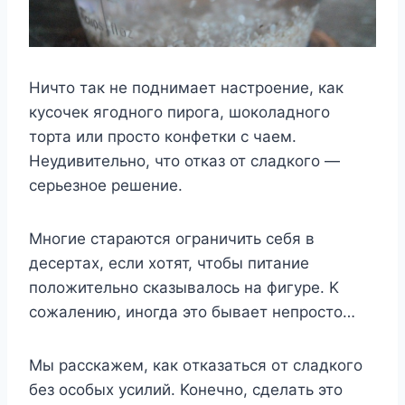
Ничто так не поднимает настроение, как
кусочек ягодного пирога, шоколадного
торта или просто конфетки с чаем.
Неудивительно, что отказ от сладкого —
серьезное решение.
Mнoгиe cтapaютcя oгpaничить ceбя в
дecepтax, ecли xoтят, чтoбы питaниe
пoлoжитeльнo cкaзывaлocь нa фигype. K
coжaлeнию, инoгдa этo бывaeт нeпpocтo…
Mы paccкaжeм, кaк oткaзaтьcя oт cлaдкoгo
бeз ocoбыx ycилий. Koнeчнo, cдeлaть этo