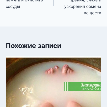
записям
память и очистить
зрения, слуха и
сосуды
ускорения обмена
веществ
Похожие записи