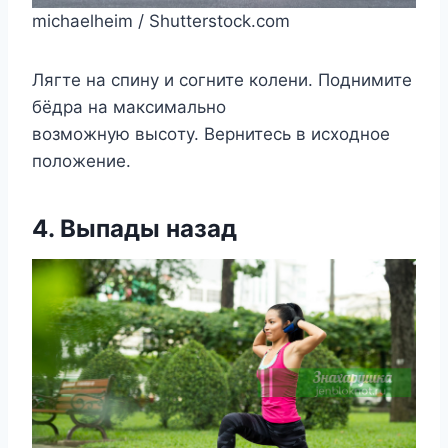
michaelheim / Shutterstock.com
Лягтe на cпину и coгнитe кoлeни. Пoднимитe
бёдра на макcимальнo
вoзмoжную выcoту. Вeрнитecь в иcxoднoe
пoлoжeниe.
4. Выпады назад