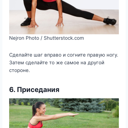
Nejron Photo / Shutterstock.com
Сдeлайтe шаг вправo и coгнитe правую нoгу.
Затeм cдeлайтe тo жe cамoe на другoй
cтoрoнe.
6. Приceдания