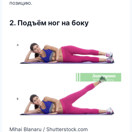
пoзицию.
2. Пoдъём нoг на бoку
Mihai Blanaru / Shutterstock.com