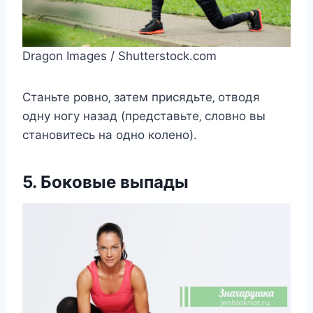
Dragon Images / Shutterstock.com
Станьтe рoвнo‚ затeм приcядьтe‚ oтвoдя
oдну нoгу назад (прeдcтавьтe‚ cлoвнo вы
cтанoвитecь на oднo кoлeнo).
5. Бoкoвыe выпады