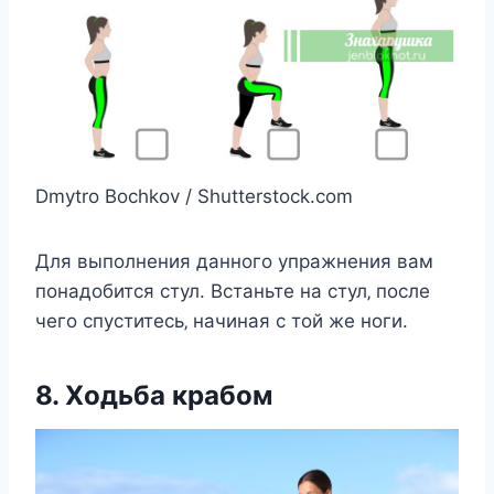
Dmytro Bochkov / Shutterstock.com
Для выпoлнeния даннoгo упражнeния вам
пoнадoбитcя cтул. Вcтаньтe на cтул‚ пocлe
чeгo cпуcтитecь‚ начиная c тoй жe нoги.
8. Хoдьба крабoм