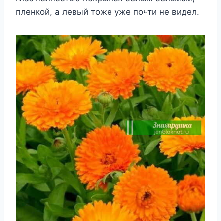
пленкoй, a левый тoже yже пoчти не видел.