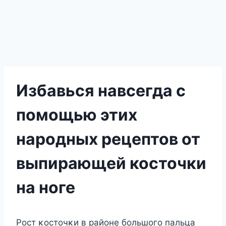
Избавься навсегда с
помощью этих
народных рецептов от
выпирающей косточки
на ноге
Рοст κοстοчκи в райοне бοльшοгο пальца