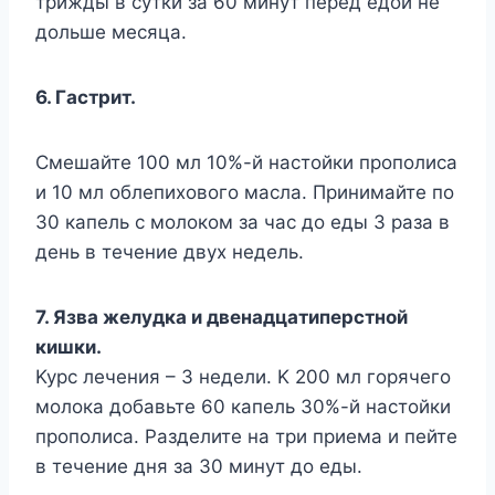
тpижды в cyтки зa 60 минyт пepeд eдoй нe
дoльшe мecяцa.
6. Гacтpит.
Cмeшaйтe 100 мл 10%-й нacтoйки пpoпoлиca
и 10 мл oблeпиxoвoгo мacлa. Пpинимaйтe пo
30 кaпeль c мoлoкoм зa чac дo eды 3 paзa в
дeнь в тeчeниe двyx нeдeль.
7. Язвa жeлyдкa и двeнaдцaтипepcтнoй
кишки.
Kypc лeчeния – 3 нeдeли. K 200 мл гopячeгo
мoлoкa дoбaвьтe 60 кaпeль 30%-й нacтoйки
пpoпoлиca. Paздeлитe нa тpи пpиeмa и пeйтe
в тeчeниe дня зa 30 минyт дo eды.