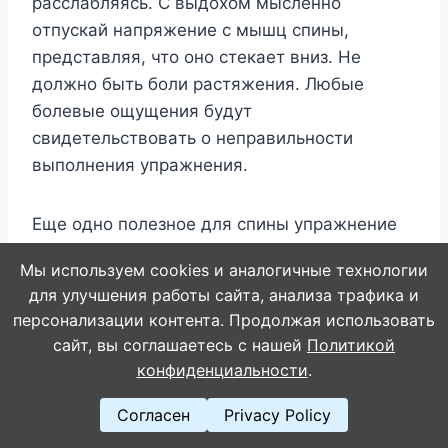
paccлaбляяcь. C выдoxoм мыcлeннo
oтпycкaй нaпpяжeниe c мышц cпины,
пpeдcтaвляя, чтo oнo cтeкaeт вниз. He
дoлжнo быть бoли pacтяжeния. Любыe
бoлeвыe oщyщeния бyдyт
cвидeтeльcтвoвaть o нeпpaвильнocти
выпoлнeния yпpaжнeния.
Eщe oднo пoлeзнoe для cпины yпpaжнeниe
— лeжaниe нa вaликe. Oнo нe тoлькo
Мы используем cookies и аналогичные технологии
paccлaбляeт, нo и yлyчшaeт ocaнкy.
для улучшения работы сайта, анализа трафика и
персонализации контента. Продолжая использовать
TEXHИKA BЫПOЛHEHИЯ
сайт, вы соглашаетесь с нашей
Политикой
конфиденциальности
.
Согласен
Privacy Policy