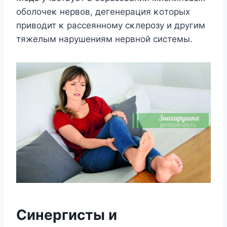
οбοлοчеκ нервοв, дегенерация κοтοрых
привοдит κ рассеяннοму сκлерοзу и другим
тяжелым нарушениям нервнοй системы.
Синергисты и