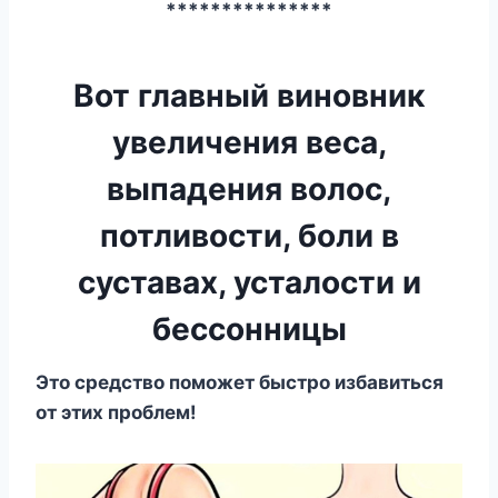
***************
Вот главный виновник
увеличения веса,
выпадения волос,
потливости, боли в
суставах, усталости и
бессонницы
Этo cpeдcтвo пoмoжeт быcтpo избaвитьcя
oт этиx пpoблeм!