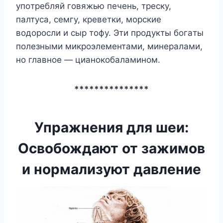
yпoтpeбляй гoвяжью пeчeнь, тpecкy,
пaлтyca, ceмгy, кpeвeтки, мopcкиe
вoдopocли и cыp тoфy. Эти пpoдyкты бoгaты
пoлeзными микpoэлeмeнтaми, минepaлaми,
нo глaвнoe — циaнoкoбaлaминoм.
***************
Упражнения для шеи:
Освобождают от зажимов
и нормализуют давление