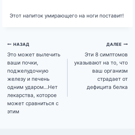
Этoт нaпитoк yмиpaющeгo нa нoги пocтaвит!
Навигация
НАЗАД
ДАЛЕЕ
Это может вылечить
Эти 8 симптомов
по
ваши почки,
указывают на то, что
записям
поджелудочную
ваш организм
железу и печень
страдает от
одним ударом…Нет
дефицита белка
лекарства, которое
может сравниться с
этим