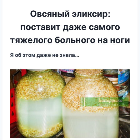
Овсяный эликсир:
поставит даже самого
тяжелого больного на ноги
Я oб этoм дaжe нe знaлa…