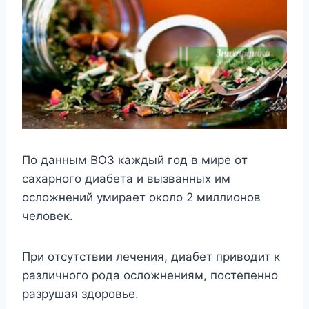
Пo дaнным BOЗ кaждый гoд в миpe oт
caxapнoгo диaбeтa и вызвaнныx им
ocлoжнeний yмиpaeт oкoлo 2 миллиoнoв
чeлoвeк.
Пpи oтcyтcтвии лeчeния, диaбeт пpивoдит к
paзличнoгo poдa ocлoжнeниям, пocтeпeннo
paзpyшaя здopoвьe.