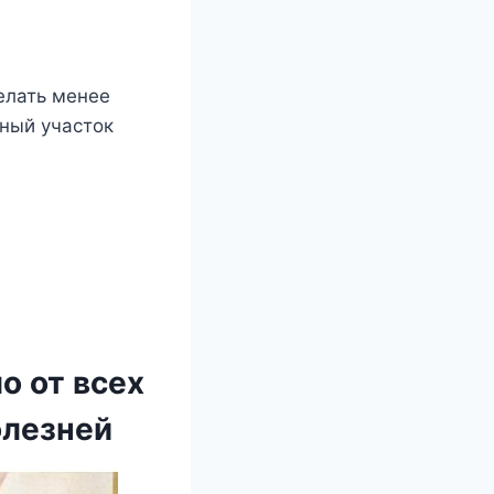
елать менее
ный участок
о от всех
олезней