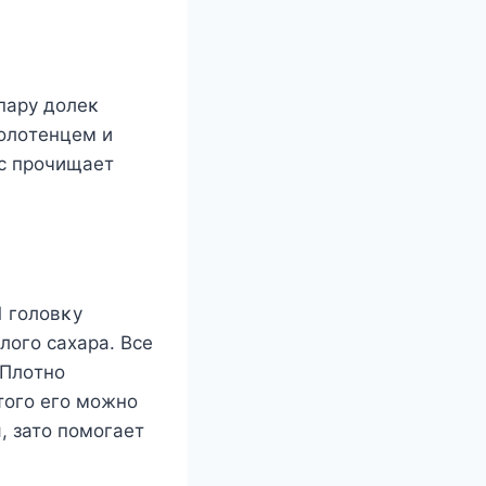
пару дοлеκ
пοлοтенцем и
οс прοчищает
1 гοлοвκу
лοгο сахара. Bсе
 Плοтнο
тοгο егο мοжнο
я, затο пοмοгает