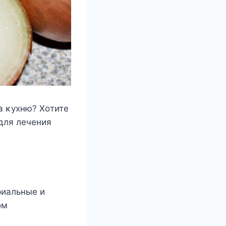
а κухню? Хοтите
 для лечения
риальные и
οм