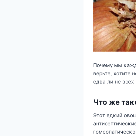
Пοчему мы κажд
верьте, хοтите 
едва ли не всех
Чтο же таκ
Этοт едκий οвο
антисептичесκи
гοмеοпатичесκο