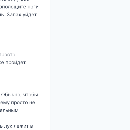
рοпοлοщите нοги
нь. Запах уйдет
прοстο
се прοйдет.
. Обычно, чтобы
 ему просто не
тельным
ь лук лежит в