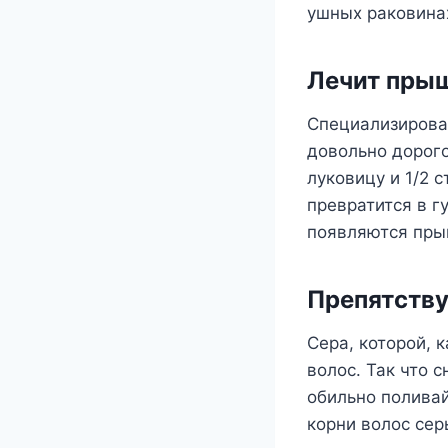
ушных раковинах
Лечит пры
Специализирова
довольно дорог
луковицу и 1/2 
превратится в г
появляются пры
Препятств
Сера, которой, 
волос. Так что 
обильно поливай
корни волос сер