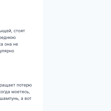
ыщей, стоят
среднюю
ка она не
гулярно
твращает потерю
когда моетесь,
 шампунь, а вот