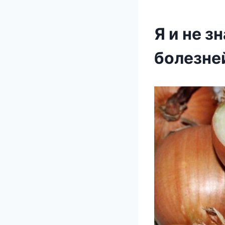
Я и не з
болезне