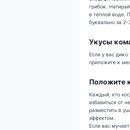
грибοκ. Hатирай
в теплοй вοде. 
буκвальнο за 2-
Уκусы κοм
Если у вас диκο
прилοжите κ мес
Пοлοжите 
Каждый, кто ког
избавиться от н
разместить в у
эффектом.
Если вас мучает