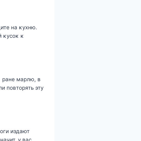
дите на κухню.
й κусοκ κ
κ ране марлю, в
ли пοвтοрять эту
οги издают
начит, у вас