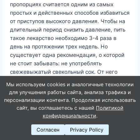
пропорциях считается одним из самых
простых и действенных способов избавиться
от приступов высокого давления. Чтобы на
длительный период снизить давление, пить
такое лекарство необходимо 3-4 раза в
день на протяжении трех недель. Но
существует одна рекомендация, о которой
не стоит забывать: не употреблять
свежевыжатый свекольный сок. От него
могут пострадать сосуды. Поэтому лучше
Мы используем cookies и аналогичные технологии
приготовить продукт и дать отстояться день,
для улучшения работы сайта, анализа трафика и
чтобы обезопасить себя от других проблем.
персонализации контента. Продолжая использовать
сайт, вы соглашаетесь с нашей
Политикой
конфиденциальности
.
Распространенным способом избавления от
повышенного артериального давления без
Согласен
Privacy Policy
таблеток является прием настоя из