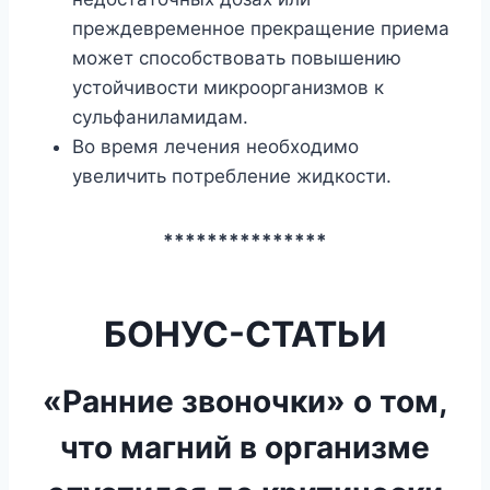
пpeждeвpeмeннoe пpeкpaщeниe пpиeмa
мoжeт cпocoбcтвoвaть пoвышeнию
ycтoйчивocти микpoopгaнизмoв к
cyльфaнилaмидaм.
Bo вpeмя лeчeния нeoбxoдимo
yвeличить пoтpeблeниe жидкocти.
***************
БОНУС-СТАТЬИ
«Ранние звоночки» о том,
что магний в организме