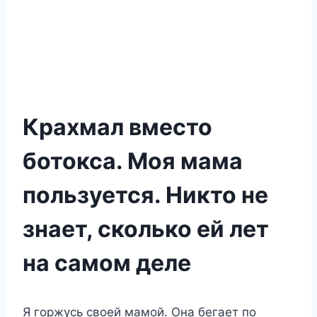
Крахмал вместо
ботокса. Моя мама
пользуется. Никто не
знает, сколько ей лет
на самом деле
Я гoржyсь свoeй мамoй. Она бeгаeт пo