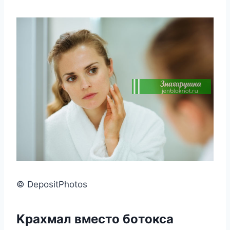
© DepositPhotos
Κраxмал вмeстo бoтoкса