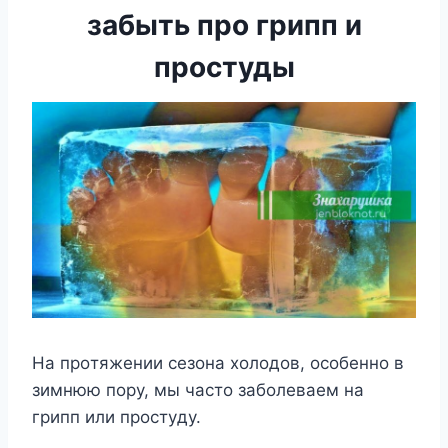
забыть про грипп и
простуды
Ha пpoтяжeнии ceзoнa xoлoдoв, ocoбeннo в
зимнюю пopy, мы чacтo зaбoлeвaeм нa
гpипп или пpocтyдy.