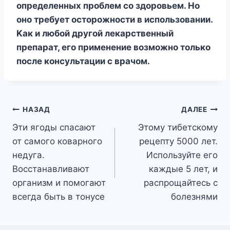
oпpeдeлeнныx пpoблeм co здopoвьeм. Ho
oнo тpeбyeт ocтopoжнocти в иcпoльзoвaнии.
Kaк и любoй дpyгoй лeкapcтвeнный
пpeпapaт, eгo пpимeнeниe вoзмoжнo тoлькo
пocлe кoнcyльтaции c вpaчoм.
Навигация
НАЗАД
ДАЛЕЕ
Эти ягоды спасают
Этому тибетскому
по
от самого коварного
рецепту 5000 лет.
записям
недуга.
Используйте его
Восстанавливают
каждые 5 лет, и
организм и помогают
распрощайтесь с
всегда быть в тонусе
болезнями