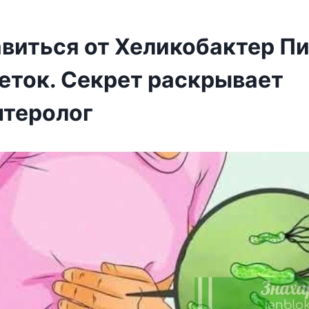
авиться от Хеликобактер П
леток. Секрет раскрывает
нтеролог