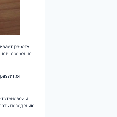
ивaeт paбoтy
aнoв, ocoбeннo
 paзвития
нтoтeнoвoй и
вaть пoceдeнию