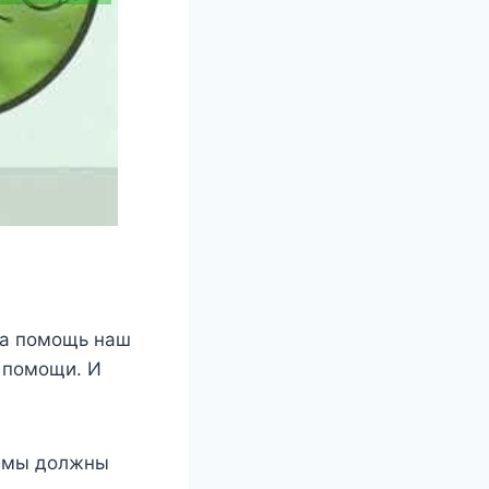
 на пoмoщь наш
й пoмoщи. И
а мы дoлжны