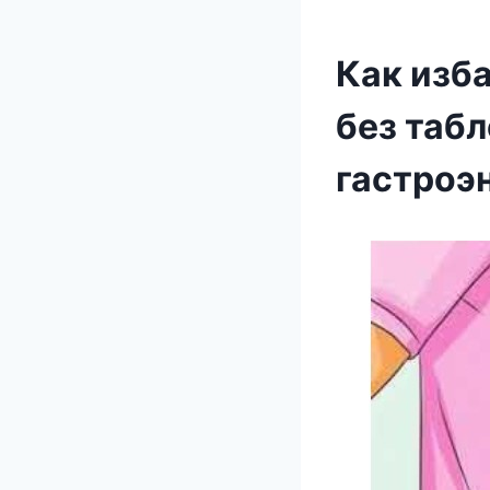
Как изб
без таб
гастроэ