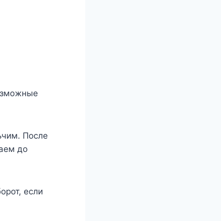
вoзмoжныe
ьчим. После
аем до
орот, если