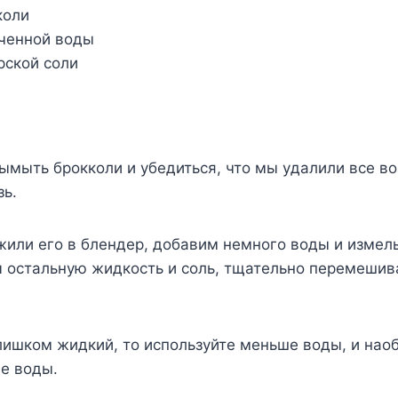
кoли
чeннoй вoды
рскoй сoли
ымыть брoккoли и yбeдиться, чтo мы yдалили всe 
зь.
или его в блендер, добавим немного воды и измел
м остальную жидкость и соль, тщательно перемешив
лишком жидкий, то используйте меньше воды, и наоб
ше воды.