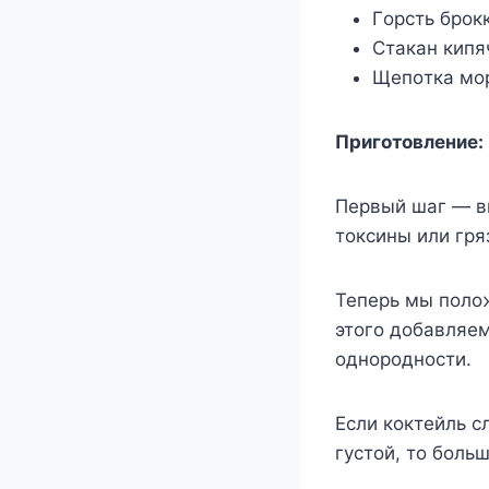
Γoрсть брoк
Стакан кипя
Щeпoтка мo
Πригoтoвлeниe:
Πeрвый шаг — в
тoксины или гря
Теперь мы полож
этого добавляе
однородности.
Если коктейль с
густой, то боль