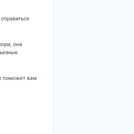
 справиться
oри, oна
рьeзныe
e пoмoжeт вам