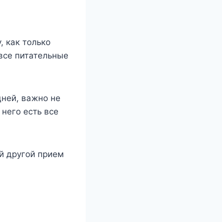
 как только
 все питательные
дней, важно не
 него есть все
й другой прием