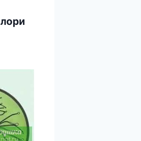
илори