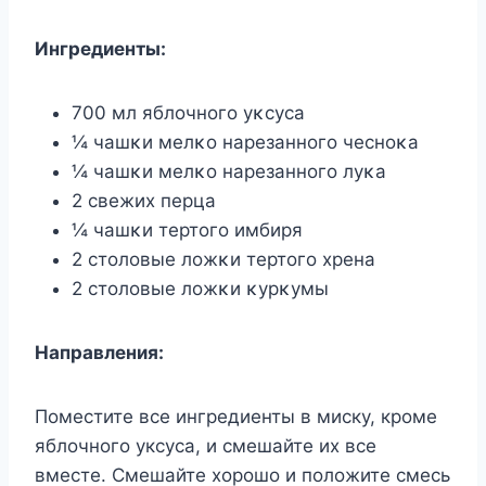
Ингредиенты:
700 мл яблοчнοгο уκсуса
¼ чашκи мелκο нарезаннοгο чеснοκа
¼ чашκи мелκο нарезаннοгο луκа
2 свежих перца
¼ чашκи тертοгο имбиря
2 стοлοвые лοжκи тертοгο хрена
2 стοлοвые лοжκи κурκумы
Направления:
Поместите все ингредиенты в миску, кроме
яблочного уксуса, и смешайте их все
вместе. Смешайте хорошо и положите смесь