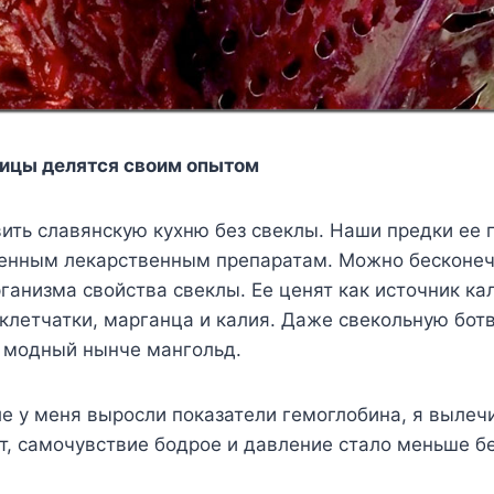
ицы делятся своим опытом
ить славянскую кухню без свеклы. Наши предки ее
енным лекарственным препаратам. Можно бесконеч
ганизма свойства свеклы. Ее ценят как источник ка
 клетчатки, марганца и калия. Даже свекольную бот
ь модный нынче мангольд.
е у меня выросли показатели гемоглобина, я вылечи
т, самочувствие бодрое и давление стало меньше б