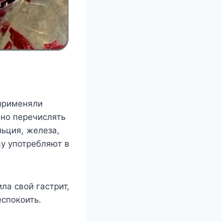
 применяли
но перечислять
льция, железа,
ву употребляют в
ла свой гастрит,
еспокоить.