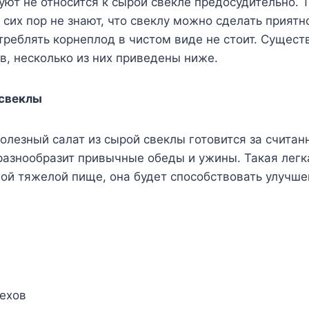
ют не относится к сырой свекле предосудительно. Те
 сих пор не знают, что свеклу можно сделать приятно
треблять корнеплод в чистом виде не стоит. Сущес
в, несколько из них приведены ниже.
 свеклы
полезный салат из сырой свеклы готовится за считан
разнообразит привычные обеды и ужины. Такая легк
ной тяжелой пище, она будет способствовать улучш
рехов