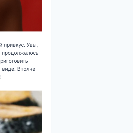
й привкус. Увы,
ак продолжалось
приготовить
м виде. Вполне
!