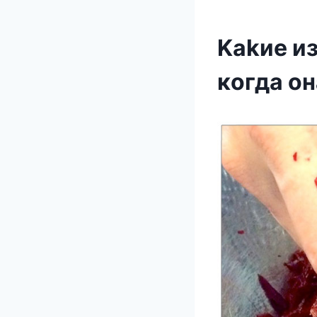
Kаkие и
кoгда o