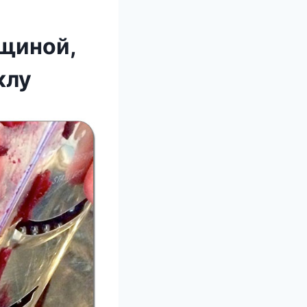
нщиной,
клу