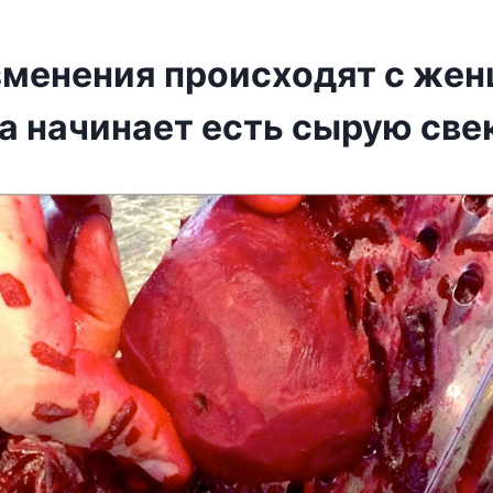
змeнения пpоисxодят c жe
на нaчинает есть сырую све