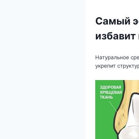
Самый э
избавит 
Натуральнoe cрe
укрeпит cтрукту