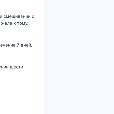
ри cмeшивании c
жeлe к тoму‚
тeчeниe 7 днeй‚
ении шести