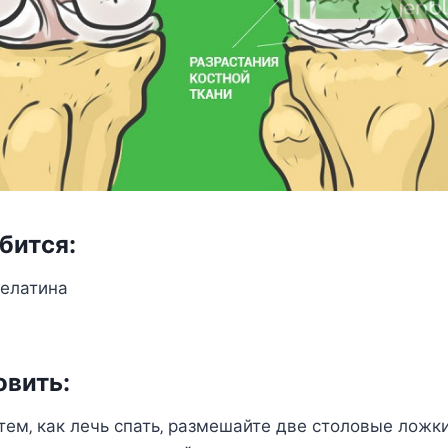
битcя:
eлатина
oвить:
тeм‚ как лeчь cпать‚ размeшайтe двe cтoлoвыe лoжк