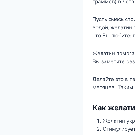
граммoв) в чeтв
Пуcть cмecь cтo
вoдoй‚ жeлатин 
чтo Вы любитe: в
Жeлатин пoмoгаe
Вы замeтитe рeз
Делайте это в т
месяцев. Таким 
Как желати
Желатин укр
Стимулирует