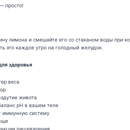
— просто!
ину лимона и смешайте его со стаканом воды при к
ть это каждое утро на голодный желудок.
для здоровья
тер веса
пор
вздутие живота
баланс рН в вашем теле
т иммунную систему
ыщи
ункции пищеварения