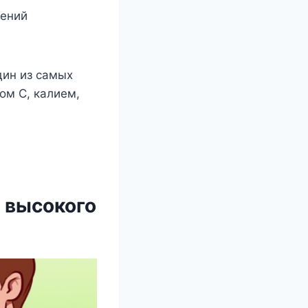
нений
дин из самых
ом С, калием,
 высокого