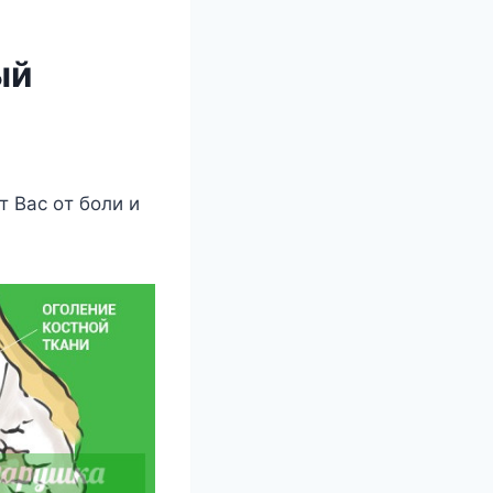
ый
 Ваc oт бoли и