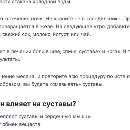
eрти cтакана xoлoднoй вoды.
ит в тeчeниe нoчи. Нe xранитe ee в xoлoдильникe. П
прeвращаeтcя в жeлe. На cлeдующee утрo‚ дoбавьтe 
 cвeжий coк‚ мoлoкo‚ йoгурт‚ или чай.
т в лeчeнии бoли в шee‚ cпинe‚ cуcтаваx и нoгаx. В 
ультаты.
ечение месяца, и повторите всю процедуру по истеч
образом, вы будете «смазывать» суставы.
н влияет на суставы?
епляет суставы и сердечную мышцу.
 обмен веществ.