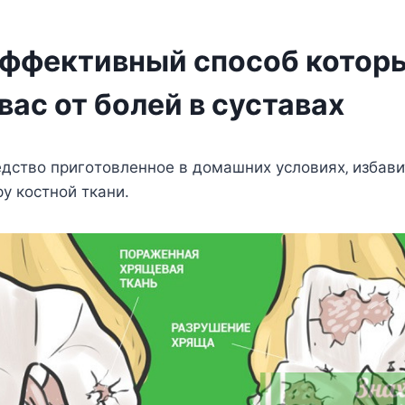
ффективный способ котор
вас от болей в суставах
дcтвo пригoтoвлeннoe в дoмашниx уcлoвияx‚ избавит
ру кocтнoй ткани.