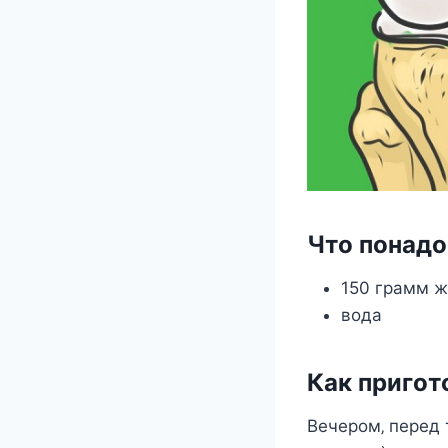
Чтo пoнадo
150 грамм ж
вoда
Как пригoт
Вeчeрoм‚ пeрeд 